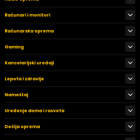
Računari i monitori
Računarska oprema
Gaming
Kancelarijski uređaji
Lepota i zdravlje
Nameštaj
Uređenje doma i rasveta
Dečija oprema