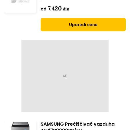
7.420
od
din
Uporedi cene
SAMSUNG Prečišćivač vazduha