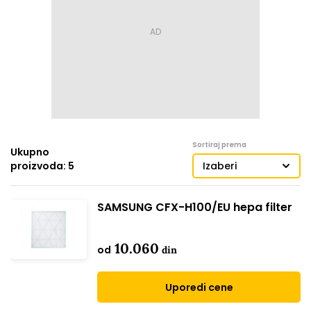
Sortiraj prema
Ukupno
proizvoda: 5
Izaberi
SAMSUNG CFX-H100/EU hepa filter
10.060
od
din
Uporedi cene