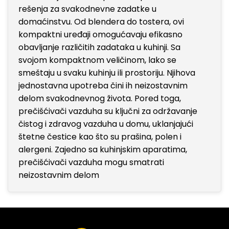
rešenja za svakodnevne zadatke u
domaćinstvu. Od blendera do tostera, ovi
kompaktni uređaji omogućavaju efikasno
obavljanje različitih zadataka u kuhinji. Sa
svojom kompaktnom veličinom, lako se
smeštaju u svaku kuhinju ili prostoriju. Njihova
jednostavna upotreba čini ih neizostavnim
delom svakodnevnog života. Pored toga,
prečišćivači vazduha su ključni za održavanje
čistog i zdravog vazduha u domu, uklanjajući
štetne čestice kao što su prašina, polen i
alergeni. Zajedno sa kuhinjskim aparatima,
prečišćivači vazduha mogu smatrati
neizostavnim delom