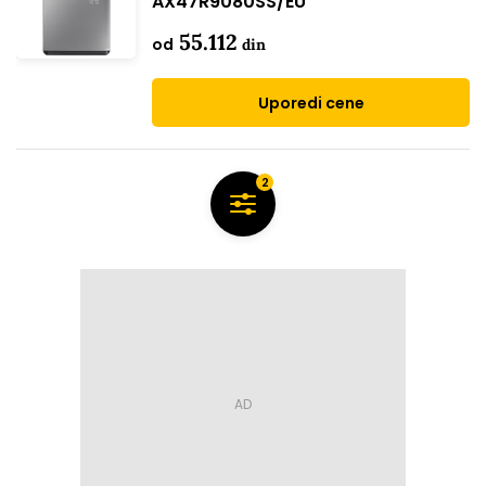
AX47R9080SS/EU
55.112
od
din
Uporedi cene
2