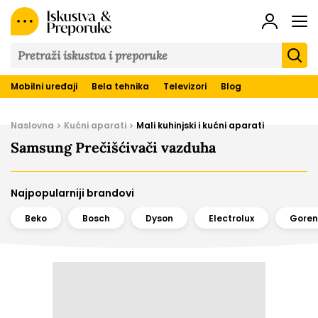
Iskustva
&
Preporuke
Mobilni uređaji
Bela tehnika
Televizori
Blog
Naslovna
Kućni aparati
Mali kuhinjski i kućni aparati
Samsung Prečišćivači vazduha
Najpopularniji brandovi
Beko
Bosch
Dyson
Electrolux
Goren