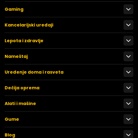
Gaming
Kancelarijski uređaji
Lepota i zdravlje
Nameštaj
Uređenje doma i rasveta
Dečija oprema
Alati i mašine
Gume
Blog