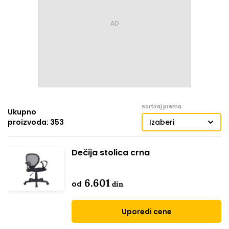
Sortiraj prema
Ukupno
proizvoda: 353
Izaberi
Dečija stolica crna
6.601
od
din
Uporedi cene