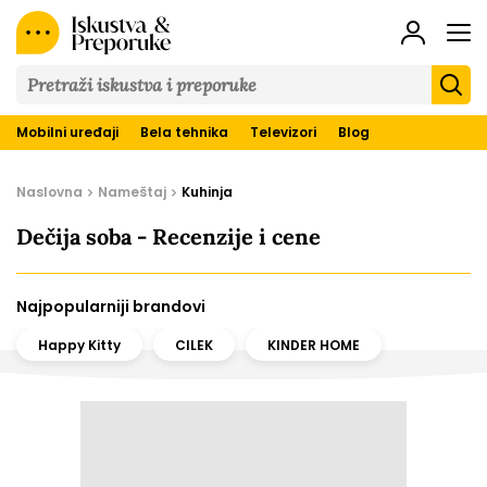
Iskustva
&
Preporuke
Mobilni uređaji
Bela tehnika
Televizori
Blog
Naslovna
Nameštaj
Kuhinja
Dečija soba - Recenzije i cene
Najpopularniji brandovi
Happy Kitty
CILEK
KINDER HOME