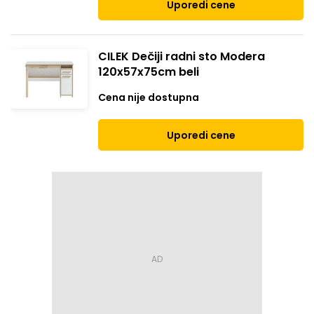
Uporedi cene
CILEK Dečiji radni sto Modera
120x57x75cm beli
Cena nije dostupna
Uporedi cene