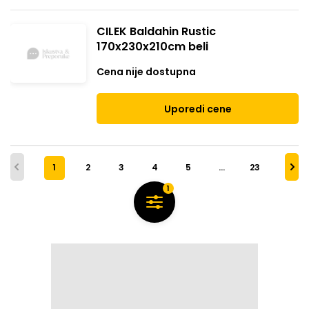
CILEK Baldahin Rustic
170x230x210cm beli
Cena nije dostupna
Uporedi cene
1
2
3
4
5
…
23
1