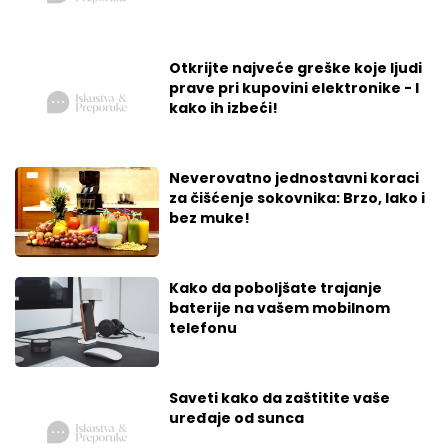
Otkrijte najveće greške koje ljudi
prave pri kupovini elektronike - I
kako ih izbeći!
Neverovatno jednostavni koraci
za čišćenje sokovnika: Brzo, lako i
bez muke!
Kako da poboljšate trajanje
baterije na vašem mobilnom
telefonu
Saveti kako da zaštitite vaše
uređaje od sunca