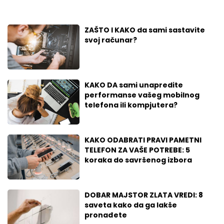
ZAŠTO I KAKO da sami sastavite
svoj računar?
KAKO DA sami unapredite
performanse vašeg mobilnog
telefona ili kompjutera?
KAKO ODABRATI PRAVI PAMETNI
TELEFON ZA VAŠE POTREBE: 5
koraka do savršenog izbora
DOBAR MAJSTOR ZLATA VREDI: 8
saveta kako da ga lakše
pronađete