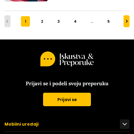
1
2
3
4
…
5
Prijavi se i podeli svoju preporuku
Prijavi se
Mobilni uređaji