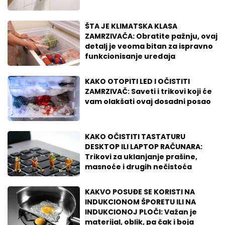
ŠTA JE KLIMATSKA KLASA
ZAMRZIVAČA: Obratite pažnju, ovaj
detalj je veoma bitan za ispravno
funkcionisanje uređaja
KAKO OTOPITI LED I OČISTITI
ZAMRZIVAČ: Saveti i trikovi koji će
vam olakšati ovaj dosadni posao
KAKO OČISTITI TASTATURU
DESKTOP ILI LAPTOP RAČUNARA:
Trikovi za uklanjanje prašine,
masnoće i drugih nečistoća
KAKVO POSUĐE SE KORISTI NA
INDUKCIONOM ŠPORETU ILI NA
INDUKCIONOJ PLOČI: Važan je
materijal, oblik, pa čak i boja