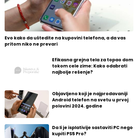
Evo kako da uštedite na kupovini telefona, a da vas
pritom niko ne prevari
Efikasna grejna tela za topao dom
tokom cele zime: Kako odabrati
najbolje rešenje?
Objavljeno koji je najprodavaniji
Android telefon na svetu u prvoj
polovini 2024. godine
Da li je isplativije sastaviti PC nego
kupiti PS5 Pro?