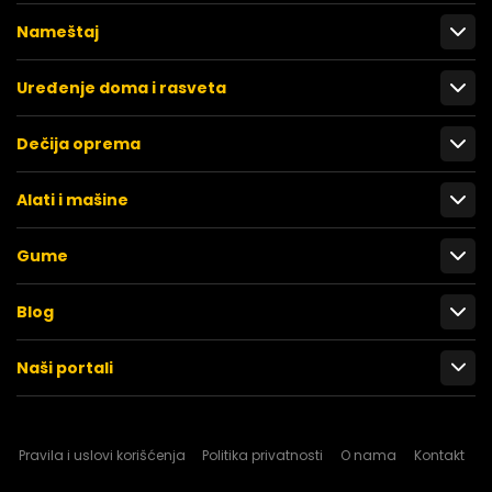
Nameštaj
Uređenje doma i rasveta
Dečija oprema
Alati i mašine
Gume
Blog
Naši portali
Pravila i uslovi korišćenja
Politika privatnosti
O nama
Kontakt