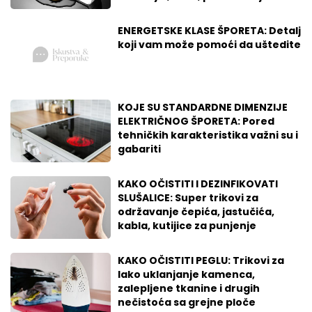
ENERGETSKE KLASE ŠPORETA: Detalj
koji vam može pomoći da uštedite
KOJE SU STANDARDNE DIMENZIJE
ELEKTRIČNOG ŠPORETA: Pored
tehničkih karakteristika važni su i
gabariti
KAKO OČISTITI I DEZINFIKOVATI
SLUŠALICE: Super trikovi za
održavanje čepića, jastučića,
kabla, kutijice za punjenje
KAKO OČISTITI PEGLU: Trikovi za
lako uklanjanje kamenca,
zalepljene tkanine i drugih
nečistoća sa grejne ploče