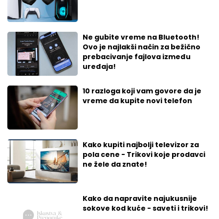
Ne gubite vreme na Bluetooth!
Ovo je najlakši način za bežično
prebacivanje fajlova između
uređaja!
10 razloga koji vam govore da je
vreme da kupite novi telefon
Kako kupiti najbolji televizor za
pola cene - Trikovi koje prodavci
ne žele da znate!
Kako da napravite najukusnije
sokove kod kuće - saveti i trikovi!