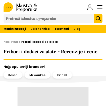
Iskustva
&
Preporuke
Mobilni uređaji
Bela tehnika
Televizori
Blog
Naslovna
Pribori i dodaci za alate
Pribori i dodaci za alate - Recenzije i cene
Najpopularniji brandovi
Bosch
Milwaukee
Einhell