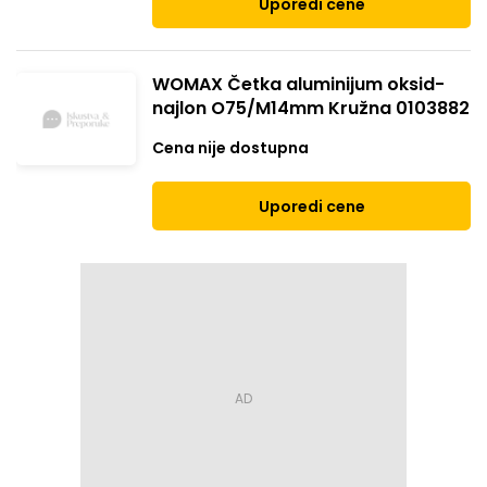
Uporedi cene
WOMAX Četka aluminijum oksid-
najlon O75/M14mm Kružna 0103882
Cena nije dostupna
Uporedi cene