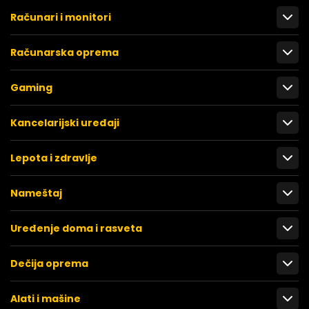
Računari i monitori
Računarska oprema
Gaming
Kancelarijski uređaji
Lepota i zdravlje
Nameštaj
Uređenje doma i rasveta
Dečija oprema
Alati i mašine