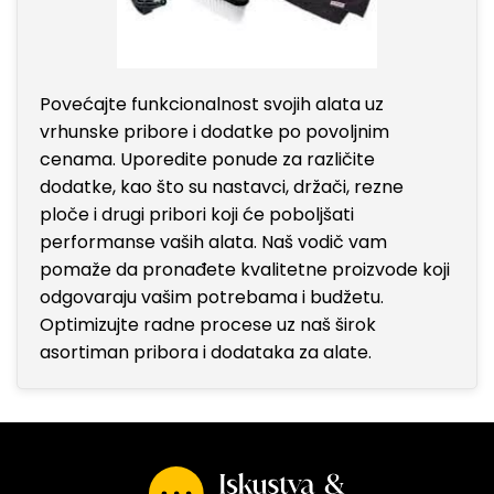
Povećajte funkcionalnost svojih alata uz
vrhunske pribore i dodatke po povoljnim
cenama. Uporedite ponude za različite
dodatke, kao što su nastavci, držači, rezne
ploče i drugi pribori koji će poboljšati
performanse vaših alata. Naš vodič vam
pomaže da pronađete kvalitetne proizvode koji
odgovaraju vašim potrebama i budžetu.
Optimizujte radne procese uz naš širok
asortiman pribora i dodataka za alate.