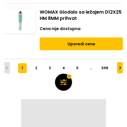
WOMAX Glodalo sa ležajem D12X25
HM 8MM prihvat
Cena nije dostupna
Uporedi cene
1
2
3
4
5
…
598
1