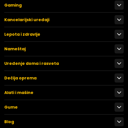
Gaming
Kancelarijski uređaji
Lepota i zdravlje
Nameštaj
Uređenje doma i rasveta
Dečija oprema
Alati i mašine
Gume
Blog