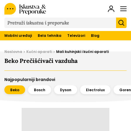
Iskustva
&
Preporuke
Mobilni uređaji
Bela tehnika
Televizori
Blog
Naslovna
Kućni aparati
Mali kuhinjski i kućni aparati
Beko Prečišćivači vazduha
Najpopularniji brandovi
Beko
Bosch
Dyson
Electrolux
Goren