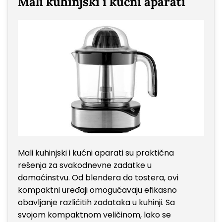
Mali kuhinjski i kućni aparati
Mali kuhinjski i kućni aparati su praktična
rešenja za svakodnevne zadatke u
domaćinstvu. Od blendera do tostera, ovi
kompaktni uređaji omogućavaju efikasno
obavljanje različitih zadataka u kuhinji. Sa
svojom kompaktnom veličinom, lako se