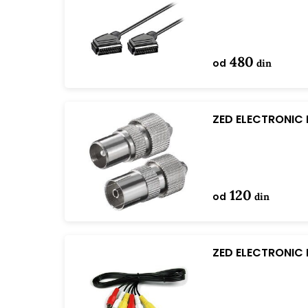
VCS/1.5 1.5 m
480
od
din
ZED ELECTRONIC R
120
od
din
ZED ELECTRONIC 
V12-5