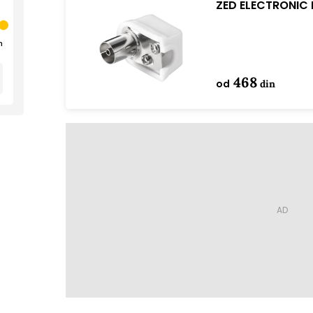
ZED ELECTRONIC R
RFZP/25
n
468
od
din