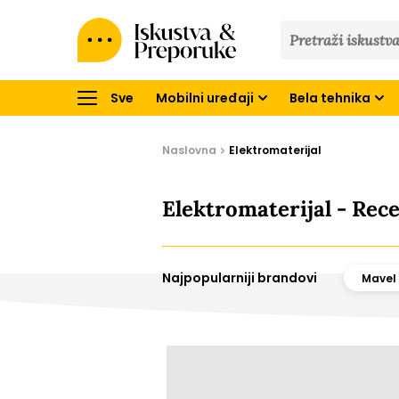
Iskustva
&
Preporuke
Sve
Mobilni uređaji
Bela tehnika
Naslovna
Elektromaterijal
Elektromaterijal - Rece
Najpopularniji brandovi
Mavel