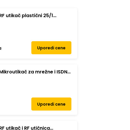
F utikač plastični 25/1
Uporedi cene
a
ikroutikač za mrežne i ISDN
Uporedi cene
F utikač i RF utičnica