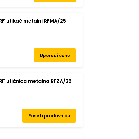
RF utikač metalni RFMA/25
Uporedi cene
RF utičnica metalna RFZA/25
Poseti prodavnicu