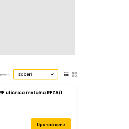
Izaberi
j prema
F utičnica metalna RFZA/1
Uporedi cene