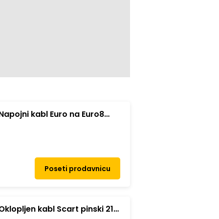
apojni kabl Euro na Euro8
Poseti prodavnicu
klopljen kabl Scart pinski 21