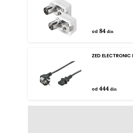
plastična
84
od
din
ZED ELECTRONIC 
1.8 m
444
od
din