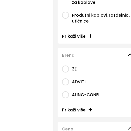
za kablove
Produžni kablovi, razdelnici,
utičnice
Prikaži više
Brend
3E
ADVITI
ALING-CONEL
Prikaži više
Cena