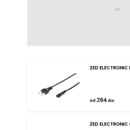
ZED ELECTRONIC N
NC/1.5 1.5 m
264
od
din
ZED ELECTRONIC O