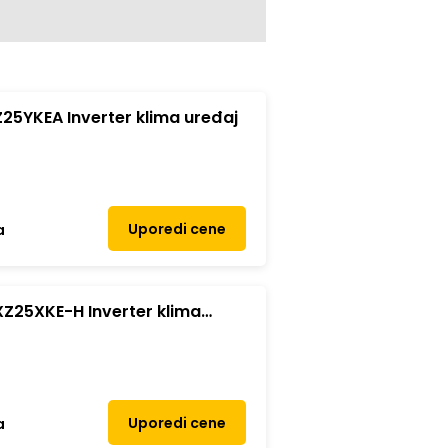
25YKEA Inverter klima uređaj
Uporedi cene
a
Z25XKE-H Inverter klima
Uporedi cene
a