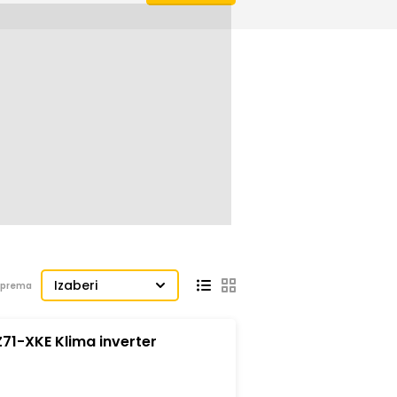
Izaberi
j prema
71-XKE Klima inverter