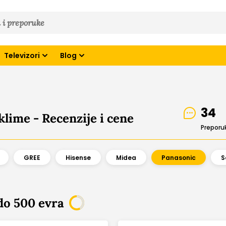
Televizori
Blog
34
lime - Recenzije i cene
Preporu
GREE
Hisense
Midea
Panasonic
S
do 500 evra