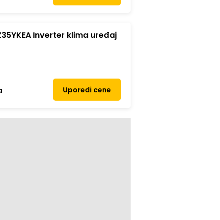
35YKEA Inverter klima uređaj
Uporedi cene
a