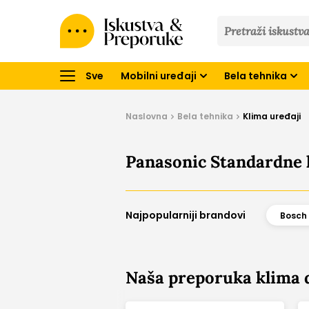
Iskustva
&
Preporuke
Sve
Mobilni uređaji
Bela tehnika
Naslovna
Bela tehnika
Klima uređaji
Panasonic Standardne k
Najpopularniji brandovi
Bosch
Naša preporuka klima 