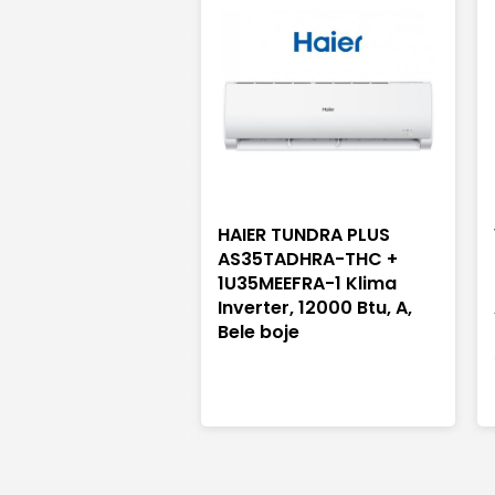
GWH12AUCXB-
HAIER TUNDRA PLUS
inverter Klima
AS35TADHRA-THC +
j
1U35MEEFRA-1 Klima
Inverter, 12000 Btu, A,
Bele boje