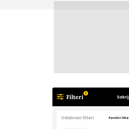
1
Filteri
Sakrij
Odabrani filteri
Poništi filte