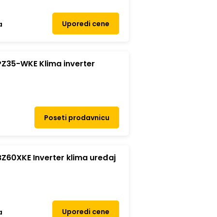
Uporedi cene
a
Z35-WKE Klima inverter
Poseti prodavnicu
Z60XKE Inverter klima uređaj
Uporedi cene
a