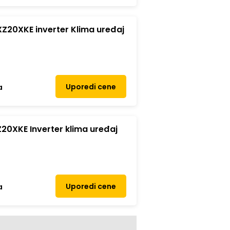
Z20XKE inverter Klima uređaj
Uporedi cene
a
20XKE Inverter klima uređaj
Uporedi cene
a