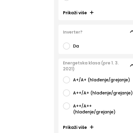
Prikaži više
Inverter?
Da
Energetska klasa (pre 1. 3.
2021)
A+/A+ (hlađenje/grejanje)
A++/A+ (hlađenje/grejanje)
A++/A++
(hlađenje/grejanje)
Prikaži više