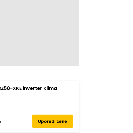
Z50-XKE inverter Klima
Uporedi cene
a