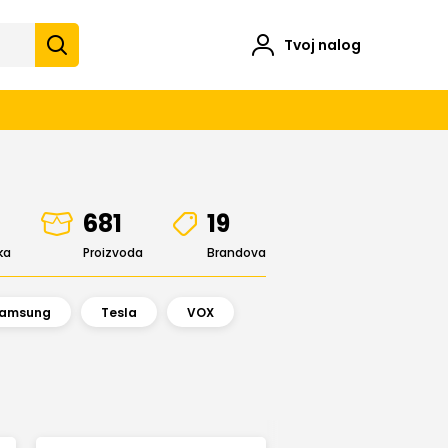
Tvoj nalog
681
19
ka
Proizvoda
Brandova
amsung
Tesla
VOX