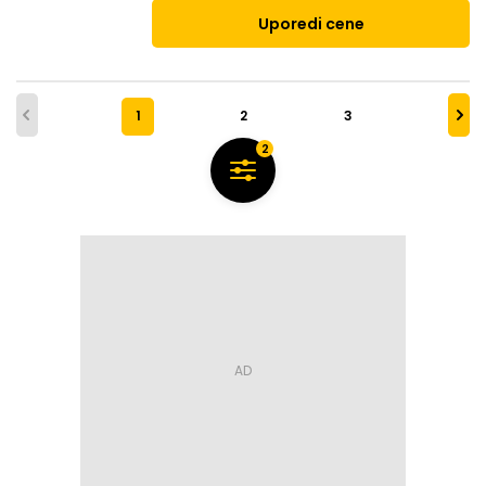
Uporedi cene
1
2
3
2