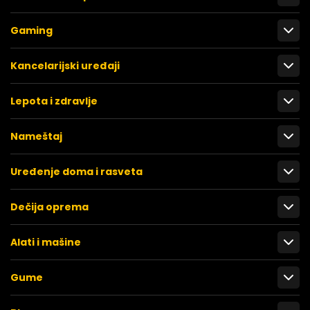
Gaming
Kancelarijski uređaji
Lepota i zdravlje
Nameštaj
Uređenje doma i rasveta
Dečija oprema
Alati i mašine
Gume