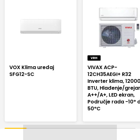
VRH
VOX Klima uređaj
VIVAX ACP-
SFG12-SC
12CH35AEGI+ R32
Inverter klima, 1200
BTU, Hlađenje/greja
A++/A+, LED ekran,
Područje rada -10° 
50°C