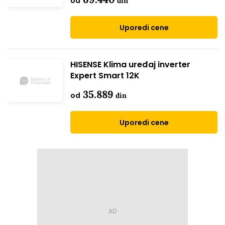
od
din
Uporedi cene
HISENSE Klima uređaj inverter
Expert Smart 12K
35.889
od
din
Uporedi cene