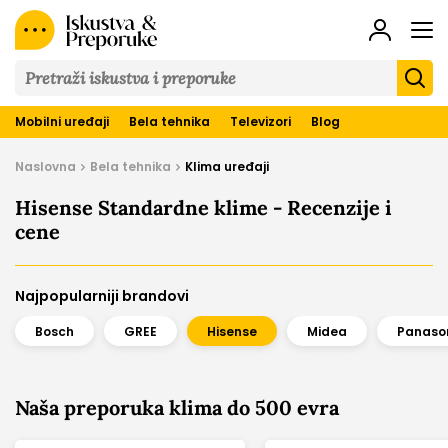
Iskustva
&
Preporuke
Mobilni uređaji
Bela tehnika
Televizori
Blog
Naslovna
Bela tehnika
Klima uređaji
Hisense Standardne klime - Recenzije i
cene
Najpopularniji brandovi
Bosch
GREE
Hisense
Midea
Panaso
Naša preporuka klima do 500 evra