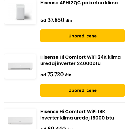
Hisense APH12QC pokretna klima
37.850
od
din
Uporedi cene
Hisense Hi Comfort WiFi 24K klima
uređaj inverter 24000btu
75.720
od
din
Uporedi cene
Hisense Hi Comfort WiFi 18K
inverter klima uređaj 18000 btu
69.440