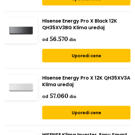
Hisense Energy Pro X Black 12K
QH35XV3BG Klima uređaj
56.570
od
din
Uporedi cene
Hisense Energy Pro X 12K QH35XV3A
Klima uređaj
57.060
od
din
Uporedi cene
HISENSE Klima Inverter, Easy Smart,