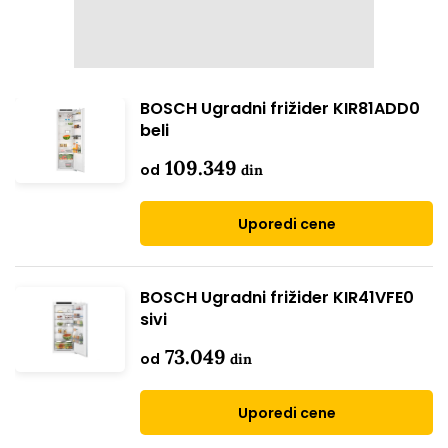
BOSCH Ugradni frižider KIR81ADD0
beli
109.349
od
din
Uporedi cene
BOSCH Ugradni frižider KIR41VFE0
sivi
73.049
od
din
Uporedi cene