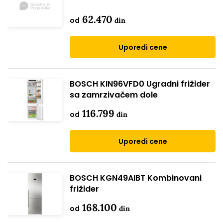
62.470
od
din
Uporedi cene
BOSCH KIN96VFD0 Ugradni frižider
sa zamrzivačem dole
116.799
od
din
Uporedi cene
BOSCH KGN49AIBT Kombinovani
frižider
168.100
od
din