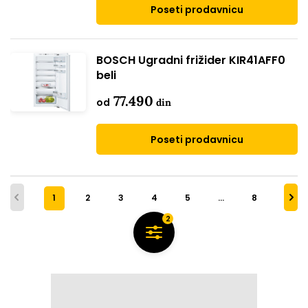
Poseti prodavnicu
BOSCH Ugradni frižider KIR41AFF0
beli
77.490
od
din
Poseti prodavnicu
1
2
3
4
5
…
8
2