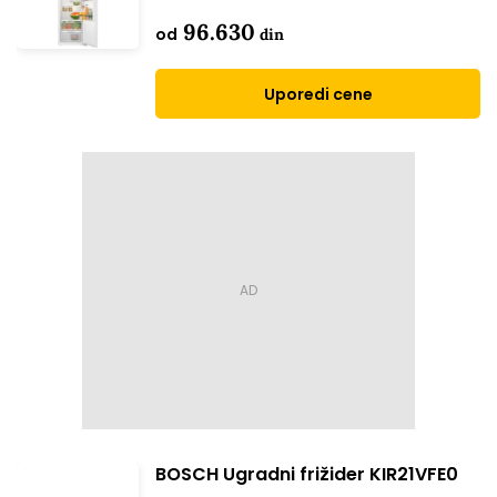
96.630
od
din
Uporedi cene
BOSCH Ugradni frižider KIR21VFE0