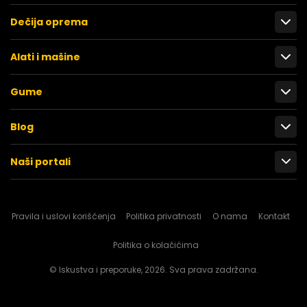
Dečija oprema
Alati i mašine
Gume
Blog
Naši portali
Pravila i uslovi korišćenja
Politika privatnosti
O nama
Kontakt
Politika o kolačićima
© Iskustva i preporuke, 2026. Sva prava zadržana.