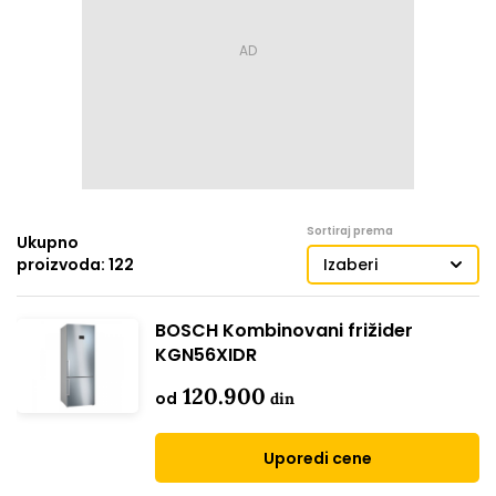
Sortiraj prema
Ukupno
proizvoda: 122
Izaberi
BOSCH Kombinovani frižider
KGN56XIDR
120.900
od
din
Uporedi cene