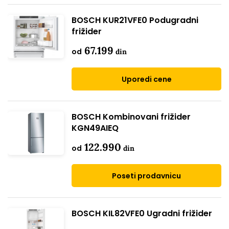
BOSCH KUR21VFE0 Podugradni
frižider
67.199
od
din
Uporedi cene
BOSCH Kombinovani frižider
KGN49AIEQ
122.990
od
din
Poseti prodavnicu
BOSCH KIL82VFE0 Ugradni frižider