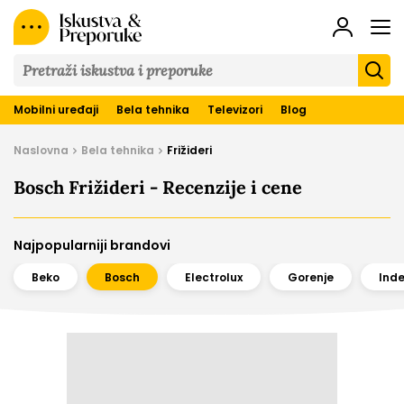
Iskustva
&
Preporuke
Mobilni uređaji
Bela tehnika
Televizori
Blog
Naslovna
Bela tehnika
Frižideri
Bosch Frižideri - Recenzije i cene
Najpopularniji brandovi
Beko
Bosch
Electrolux
Gorenje
Inde