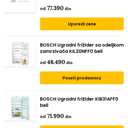
77.390
od
din
Uporedi cene
BOSCH Ugradni frižider sa odeljkom
zamrzivača KIL20NFF0 beli
48.490
od
din
Poseti prodavnicu
BOSCH Ugradni frižider KIR31AFF0
beli
71.990
od
din