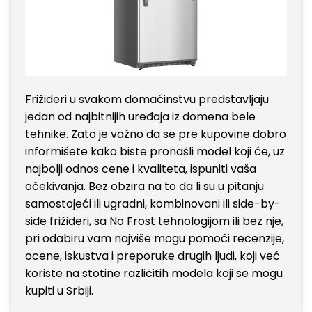
Frižideri u svakom domaćinstvu predstavljaju
jedan od najbitnijih uređaja iz domena bele
tehnike. Zato je važno da se pre kupovine dobro
informišete kako biste pronašli model koji će, uz
najbolji odnos cene i kvaliteta, ispuniti vaša
očekivanja. Bez obzira na to da li su u pitanju
samostojeći ili ugradni, kombinovani ili side-by-
side frižideri, sa No Frost tehnologijom ili bez nje,
pri odabiru vam najviše mogu pomoći recenzije,
ocene, iskustva i preporuke drugih ljudi, koji već
koriste na stotine različitih modela koji se mogu
kupiti u Srbiji.