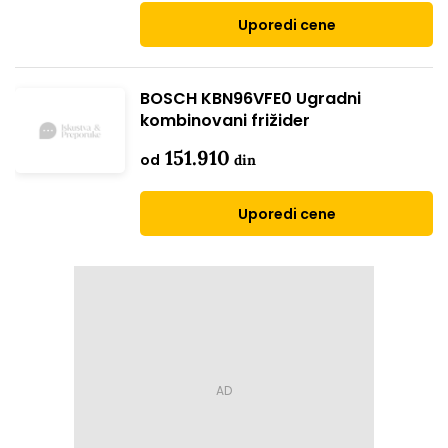
Uporedi cene
BOSCH KBN96VFE0 Ugradni
kombinovani frižider
151.910
od
din
Uporedi cene