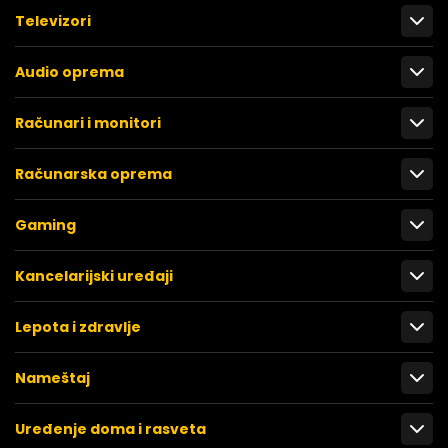
Televizori
Audio oprema
Računari i monitori
Računarska oprema
Gaming
Kancelarijski uređaji
Lepota i zdravlje
Nameštaj
Uređenje doma i rasveta