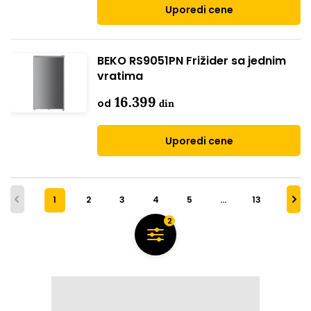
Uporedi cene
BEKO RS9051PN Frižider sa jednim
vratima
16.399
od
din
Uporedi cene
1
2
3
4
5
…
13
2