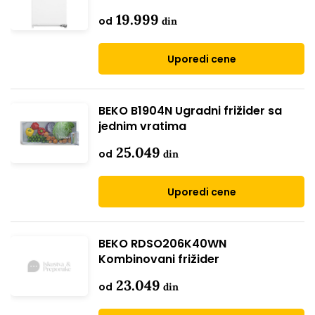
19.999
od
din
Uporedi cene
BEKO B1904N Ugradni frižider sa
jednim vratima
25.049
od
din
Uporedi cene
BEKO RDSO206K40WN
Kombinovani frižider
23.049
od
din