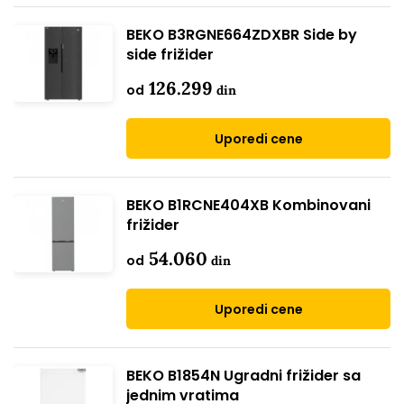
BEKO B3RGNE664ZDXBR Side by
side frižider
126.299
od
din
Uporedi cene
BEKO B1RCNE404XB Kombinovani
frižider
54.060
od
din
Uporedi cene
BEKO B1854N Ugradni frižider sa
jednim vratima