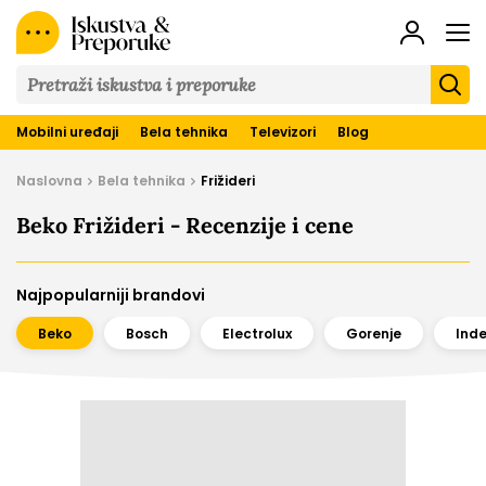
Iskustva
&
Preporuke
Mobilni uređaji
Bela tehnika
Televizori
Blog
Naslovna
Bela tehnika
Frižideri
Beko Frižideri - Recenzije i cene
Najpopularniji brandovi
Beko
Bosch
Electrolux
Gorenje
Inde