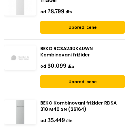
frižider
28.799
od
din
Uporedi cene
BEKO RCSA240K40WN
Kombinovani frižider
30.099
od
din
Uporedi cene
BEKO Kombinovani frižider RDSA
310 M40 SN (26164)
35.449
od
din