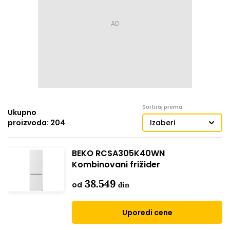
Sortiraj prema
Ukupno
proizvoda: 204
Izaberi
BEKO RCSA305K40WN
Kombinovani frižider
38.549
od
din
Uporedi cene