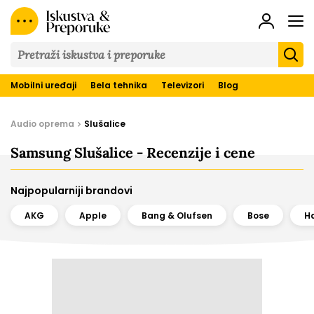
Iskustva
&
Preporuke
Mobilni uređaji
Bela tehnika
Televizori
Blog
Audio oprema
Slušalice
Samsung Slušalice - Recenzije i cene
Najpopularniji brandovi
AKG
Apple
Bang & Olufsen
Bose
H