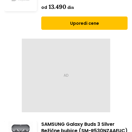
R530NZWAEUC)
13.490
od
din
Uporedi cene
SAMSUNG Galaxy Buds 3 Silver
Bežične bubice (SM-R530NZAAEUC)