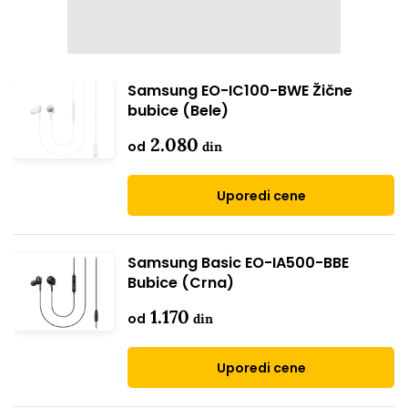
Samsung EO-IC100-BWE Žične
bubice (Bele)
2.080
od
din
Uporedi cene
Samsung Basic EO-IA500-BBE
Bubice (Crna)
1.170
od
din
Uporedi cene