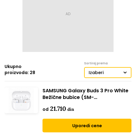
Sortiraj prema
Ukupno
proizvoda: 28
Izaberi
SAMSUNG Galaxy Buds 3 Pro White
Bežične bubice (SM-
R630NZWAEUC)
21.710
od
din
Uporedi cene