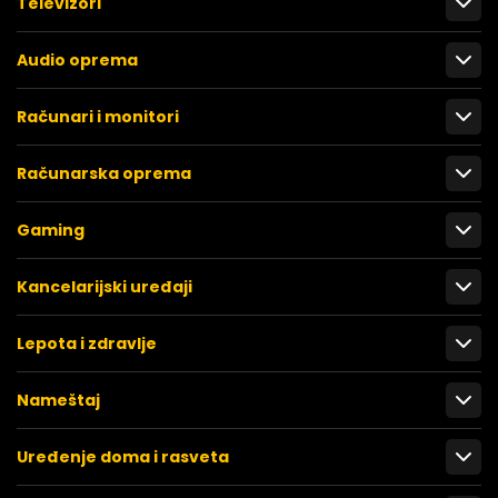
Televizori
Audio oprema
Računari i monitori
Računarska oprema
Gaming
Kancelarijski uređaji
Lepota i zdravlje
Nameštaj
Uređenje doma i rasveta