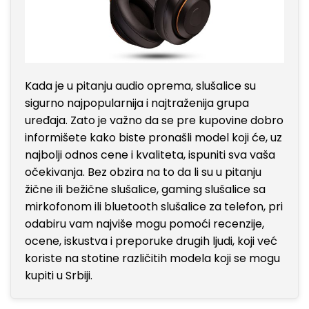
Kada je u pitanju audio oprema, slušalice su
sigurno najpopularnija i najtraženija grupa
uređaja. Zato je važno da se pre kupovine dobro
informišete kako biste pronašli model koji će, uz
najbolji odnos cene i kvaliteta, ispuniti sva vaša
očekivanja. Bez obzira na to da li su u pitanju
žične ili bežične slušalice, gaming slušalice sa
mirkofonom ili bluetooth slušalice za telefon, pri
odabiru vam najviše mogu pomoći recenzije,
ocene, iskustva i preporuke drugih ljudi, koji već
koriste na stotine različitih modela koji se mogu
kupiti u Srbiji.