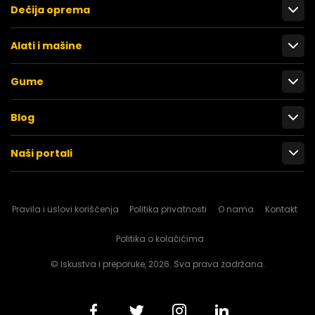
Dečija oprema
Alati i mašine
Gume
Blog
Naši portali
Pravila i uslovi korišćenja
Politika privatnosti
O nama
Kontakt
Politika o kolačićima
© Iskustva i preporuke, 2026. Sva prava zadržana.