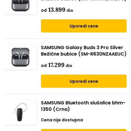
13.899
od
din
Uporedi cene
SAMSUNG Galaxy Buds 3 Pro Silver
Bežične bubice (SM-R630NZAAEUC)
17.299
od
din
Uporedi cene
SAMSUNG Bluetooth slušalice bhm-
1350 (Crna)
Cena nije dostupna