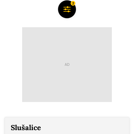
2
Slušalice