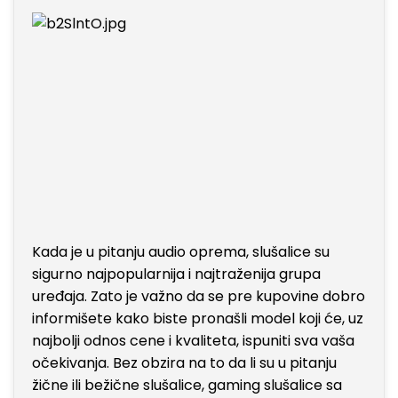
Kada je u pitanju audio oprema, slušalice su
sigurno najpopularnija i najtraženija grupa
uređaja. Zato je važno da se pre kupovine dobro
informišete kako biste pronašli model koji će, uz
najbolji odnos cene i kvaliteta, ispuniti sva vaša
očekivanja. Bez obzira na to da li su u pitanju
žične ili bežične slušalice, gaming slušalice sa