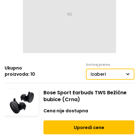
Sortiraj prema
Ukupno
proizvoda: 10
Izaberi
Bose Sport Earbuds TWS Bežične
bubice (Crna)
Cena nije dostupna
Uporedi cene