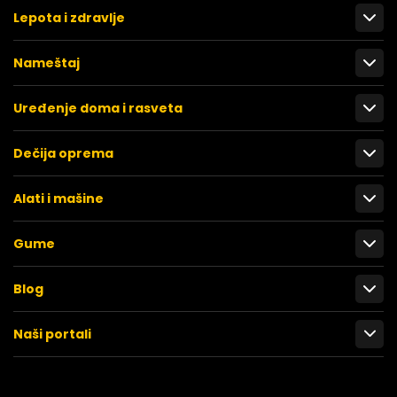
Lepota i zdravlje
Nameštaj
Uređenje doma i rasveta
Dečija oprema
Alati i mašine
Gume
Blog
Naši portali