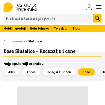
Iskustva
&
Preporuke
Mobilni uređaji
Bela tehnika
Televizori
Blog
Audio oprema
Slušalice
Bose Slušalice - Recenzije i cene
Najpopularniji brandovi
AKG
Apple
Bang & Olufsen
Bose
H