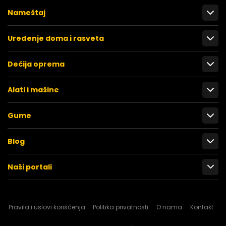
Nameštaj
Uređenje doma i rasveta
Dečija oprema
Alati i mašine
Gume
Blog
Naši portali
Pravila i uslovi korišćenja
Politika privatnosti
O nama
Kontakt