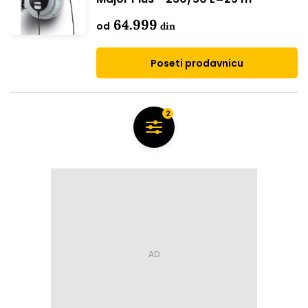
64.999
od
din
Poseti prodavnicu
2