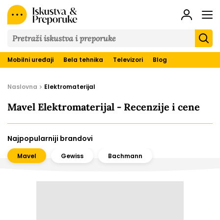
Iskustva
&
Preporuke
Mobilni uređaji
Bela tehnika
Televizori
Blog
Naslovna
Elektromaterijal
Mavel Elektromaterijal - Recenzije i cene
Najpopularniji brandovi
Mavel
Gewiss
Bachmann