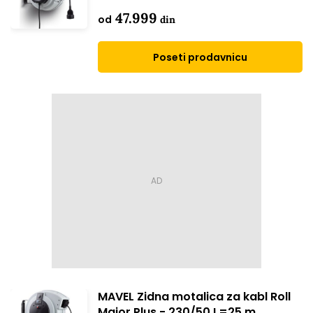
47.999
od
din
Poseti prodavnicu
MAVEL Zidna motalica za kabl Roll
Major Plus - 230/50 L=25 m