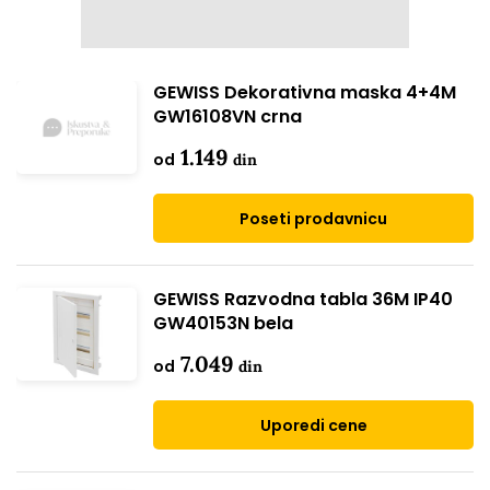
GEWISS Dekorativna maska 4+4M
GW16108VN crna
1.149
od
din
Poseti prodavnicu
GEWISS Razvodna tabla 36M IP40
GW40153N bela
7.049
od
din
Uporedi cene