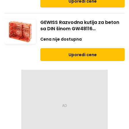
Uporedi cene
GEWISS Razvodna kutija za beton
sa DIN šinom GW48116
196X152X75mm crveno-bela
Cena nije dostupna
Uporedi cene