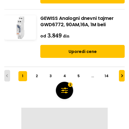
GEWISS Analogni dnevni tajmer
GWD6772, 90AM,16A, 1M beli
3.849
od
din
Uporedi cene
1
2
3
4
5
…
14
2