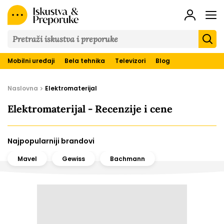
Iskustva
&
Preporuke
Mobilni uređaji
Bela tehnika
Televizori
Blog
Naslovna
Elektromaterijal
Elektromaterijal - Recenzije i cene
Najpopularniji brandovi
Mavel
Gewiss
Bachmann