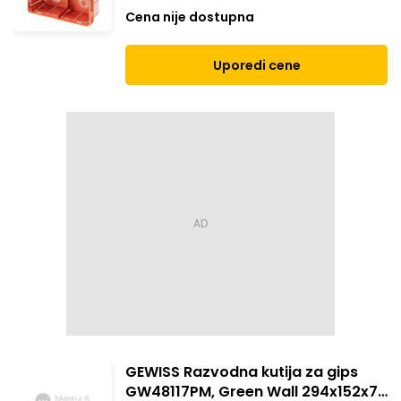
392X152X75mm crvena
Cena nije dostupna
Uporedi cene
GEWISS Razvodna kutija za gips
GW48117PM, Green Wall 294x152x75