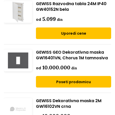
GEWISS Razvodna tabla 24M IP40
GW40152N bela
5.099
od
din
Uporedi cene
GEWISS GEO Dekorativna maska
GW16401VN, Chorus 1M tamnosiva
10.000.000
od
din
Poseti prodavnicu
GEWISS Dekorativna maska 2M
GW16102VN crna