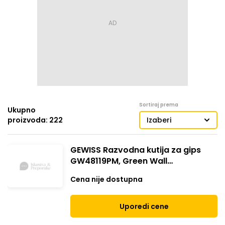
Sortiraj prema
Ukupno
proizvoda: 222
Izaberi
GEWISS Razvodna kutija za gips
GW48119PM, Green Wall
480x160x75 sa DIN šinom zelena
Cena nije dostupna
Uporedi cene