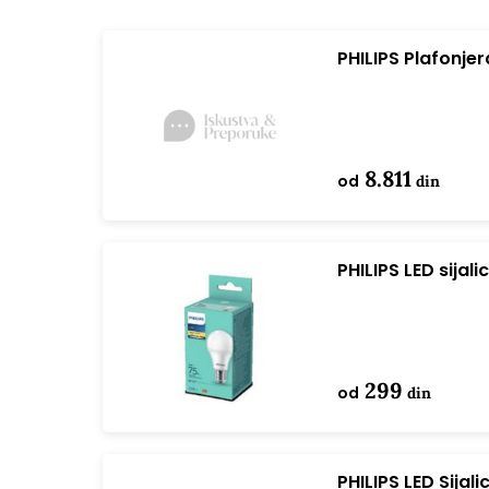
PHILIPS Plafonje
(929004116601)
8.811
od
din
PHILIPS LED sija
ND 1SRT4
299
od
din
PHILIPS LED Sija