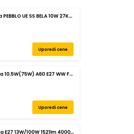
ra PEBBLO UE SS BELA 10W 27K
Uporedi cene
lica 10.5W(75W) A60 E27 WW FR
Uporedi cene
lica E27 13W/100W 1521lm 4000K