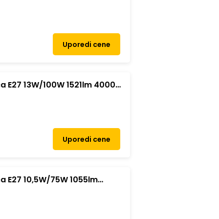
Uporedi cene
lica E27 13W/100W 1521lm 4000K
Uporedi cene
lica E27 10,5W/75W 1055lm