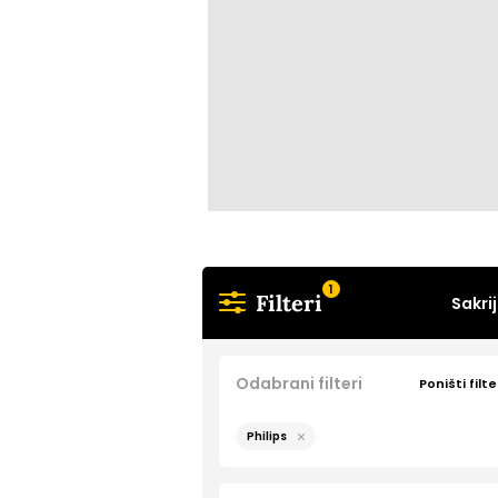
1
Filteri
Sakrij
Odabrani filteri
Poništi filte
Philips