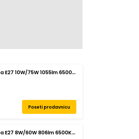
lica E27 10W/75W 1055lm 6500K
Poseti prodavnicu
lica E27 8W/60W 806lm 6500K