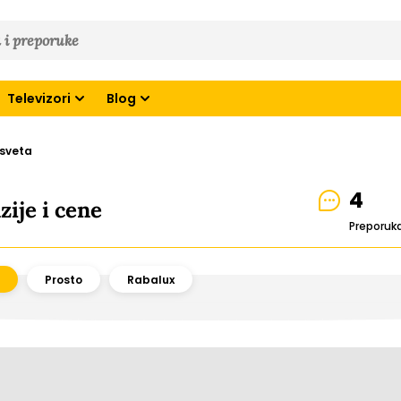
Televizori
Blog
sveta
4
zije i cene
Preporuk
Prosto
Rabalux