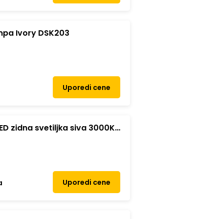
ampa Ivory DSK203
Uporedi cene
ED zidna svetiljka siva 3000K
LET
Uporedi cene
a