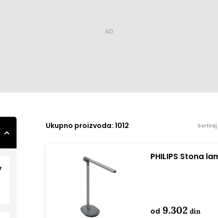
Ukupno
proizvoda: 1012
Sortira
PHILIPS Stona l
r
9.302
od
din