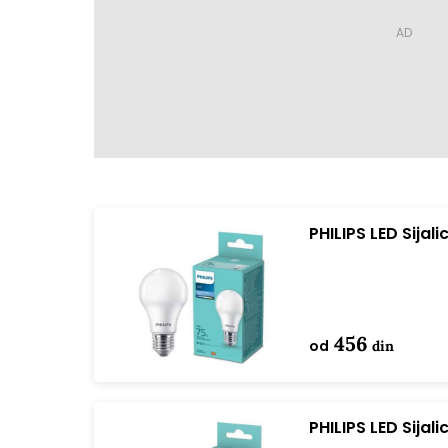
PHILIPS LED Sija
A60 bela
456
od
din
PHILIPS LED Sija