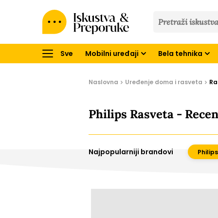
Iskustva
&
Preporuke
Sve
Mobilni uređaji
Bela tehnika
Naslovna
Uređenje doma i rasveta
Ra
Philips Rasveta - Recen
Najpopularniji brandovi
Philips