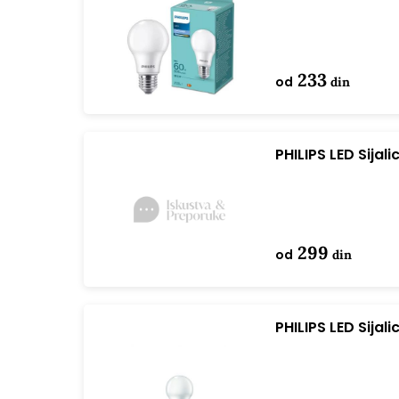
A60 bela
233
od
din
PHILIPS LED Sija
A60 bela
299
od
din
PHILIPS LED Sija
4000K A60 bela