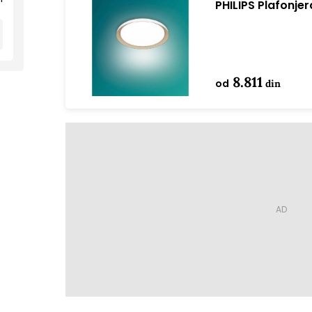
PHILIPS Plafonje
(929004116701)
8.811
od
din