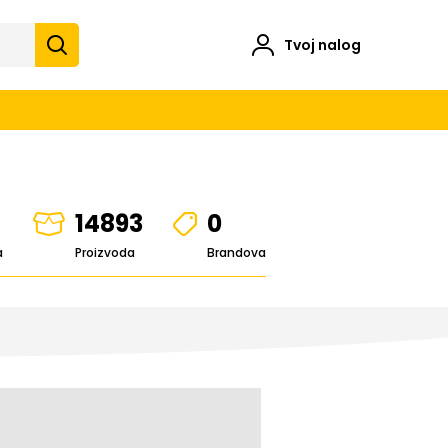
Tvoj nalog
14893
0
a
Proizvoda
Brandova