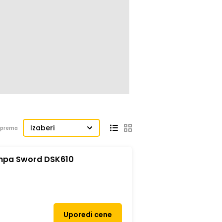
Izaberi
j prema
ampa Sword DSK610
Uporedi cene