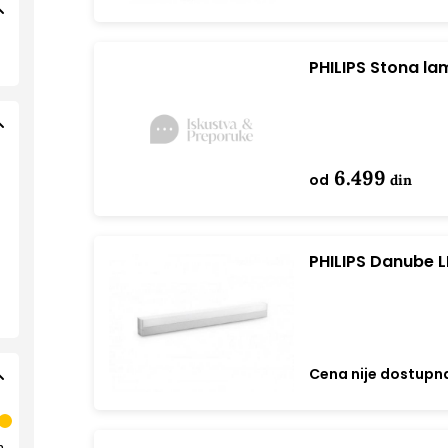
PHILIPS Stona l
6.499
od
din
PHILIPS Danube L
31165/99/P1 OUT
Cena nije dostupn
n