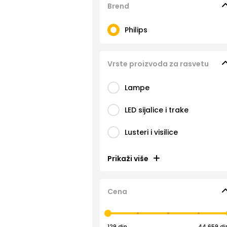
Brend
Philips
Vrste proizvoda za rasvetu
Lampe
LED sijalice i trake
Lusteri i visilice
Prikaži više
Cena
129 din
44.659 di