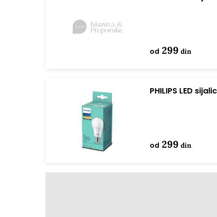
A60 hladno bela
299
od
din
PHILIPS LED sija
ND 1SRT4
299
od
din