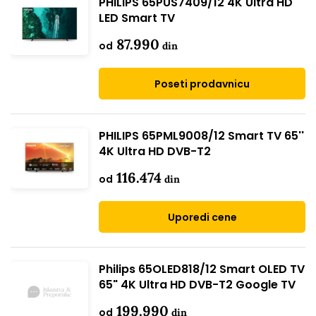
PHILIPS 65PUS7409/12 4K Ultra HD
LED Smart TV
87.990
od
din
Poseti prodavnicu
PHILIPS 65PML9008/12 Smart TV 65''
4K Ultra HD DVB-T2
116.474
od
din
Uporedi cene
Philips 65OLED818/12 Smart OLED TV
65" 4K Ultra HD DVB-T2 Google TV
199.990
od
din