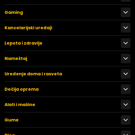
Gaming
Kancelarijski uređaji
Lepota i zdravlje
Nameštaj
Uređenje doma i rasveta
Dečija oprema
Alati i mašine
Gume