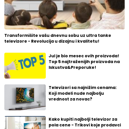
Transformišite vašu dnevnu sobu uz ultra tanke
televizore - Revolucija u dizajnu i kvalitetu!
Jul je bio mesec ovih proizvoda!
Top 5 najtraženijih proizvoda na
Iskustva&Preporuke!
Televizori sa najnižim cenama:
Koji modeli nude najbolju
vrednost za novac?
Kako kupiti najbolji televizor za
pola cene - Trikovi koje prodavci