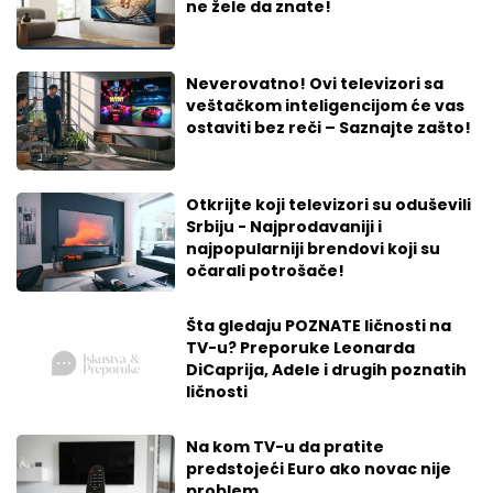
ne žele da znate!
Neverovatno! Ovi televizori sa
veštačkom inteligencijom će vas
ostaviti bez reči – Saznajte zašto!
Otkrijte koji televizori su oduševili
Srbiju - Najprodavaniji i
najpopularniji brendovi koji su
očarali potrošače!
Šta gledaju POZNATE ličnosti na
TV-u? Preporuke Leonarda
DiCaprija, Adele i drugih poznatih
ličnosti
Na kom TV-u da pratite
predstojeći Euro ako novac nije
problem