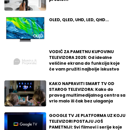
OLED, QLED, UHD, LED, QHD...
VODIČ ZA PAMETNU KUPOVINU
TELEVIZORA 2025: Od idealne
veličine ekrana do funkcija koje
će vam pružiti najbolje iskustvo
KAKO NAPRAVITI SMART TV OD
STAROG TELEVIZORA: Kako do
pravog multimedijalnog centra sa
vrlo malo ili čak bez ulaganja
GOOGLE TV JE PLATFORMA UZ KOJU
TELEVIZORI POSTAJU JOŠ
PAMETNIJI: Svi filmovi i serije koje