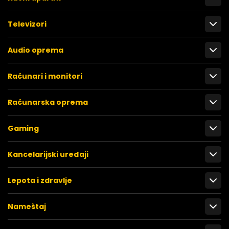
Televizori
Audio oprema
Računari i monitori
Računarska oprema
Gaming
Kancelarijski uređaji
Lepota i zdravlje
Nameštaj