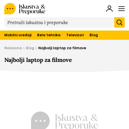
Iskustva
&
Preporuke
Mobilni uređaji
Bela tehnika
Televizori
Blog
Naslovna
Blog
Najbolji laptop za filmove
Najbolji laptop za filmove