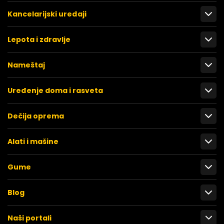
Kancelarijski uređaji
Lepota i zdravlje
Nameštaj
Uređenje doma i rasveta
Dečija oprema
Alati i mašine
Gume
Blog
Naši portali