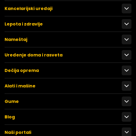
Kancelarijski uređaji
Lepota i zdravlje
Nameštaj
Uređenje doma i rasveta
Dečija oprema
Alati i mašine
Gume
Blog
Naši portali