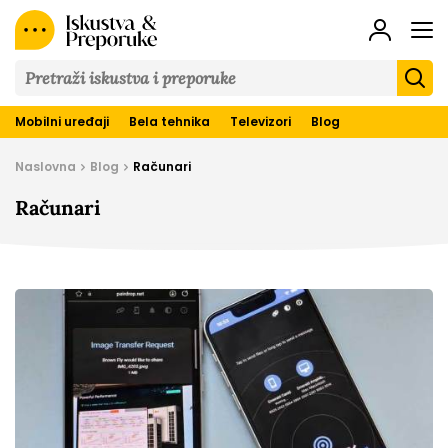
Iskustva
&
Preporuke
Mobilni uređaji
Bela tehnika
Televizori
Blog
Naslovna
Blog
Računari
Računari