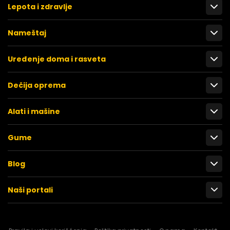
Lepota i zdravlje
Nameštaj
Uređenje doma i rasveta
Dečija oprema
Alati i mašine
Gume
Blog
Naši portali