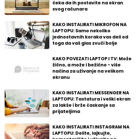
čeka da ih postavite na ekran
svog računara
KAKO INSTALIRATI MIKROFON NA
LAPTOPU: Samo nekoliko
jednostavnih koraka vas deli od
toga da vaš glas zvuči bolje
KAKO POVEZATI LAPTOP I TV: Može
žično, a može i bežično - više
načina za uživanje na velikom
ekranu
KAKO INSTALIRATI MESSENGER NA
LAPTOPU: Tastatura i veliki ekran
za lakše i brže ćaskanje sa
prijateljima
KAKO INSTALIRATI INSTAGRAM NA
LAPTOPU: Delite, lajkujte,