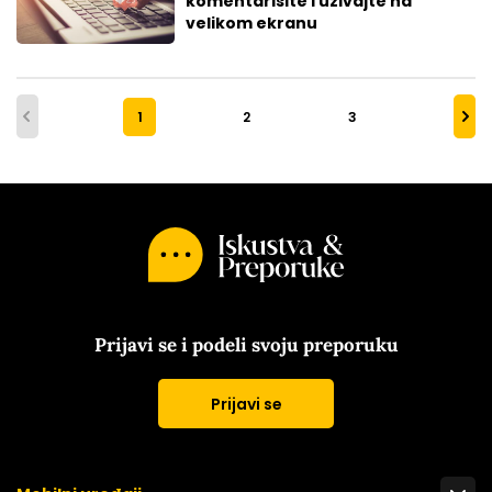
komentarišite i uživajte na
velikom ekranu
1
2
3
Prijavi se i podeli svoju preporuku
Prijavi se