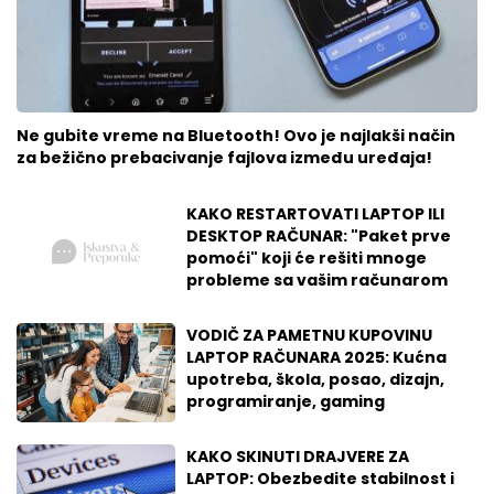
Ne gubite vreme na Bluetooth! Ovo je najlakši način
za bežično prebacivanje fajlova između uređaja!
KAKO RESTARTOVATI LAPTOP ILI
DESKTOP RAČUNAR: "Paket prve
pomoći" koji će rešiti mnoge
probleme sa vašim računarom
VODIČ ZA PAMETNU KUPOVINU
LAPTOP RAČUNARA 2025: Kućna
upotreba, škola, posao, dizajn,
programiranje, gaming
KAKO SKINUTI DRAJVERE ZA
LAPTOP: Obezbedite stabilnost i