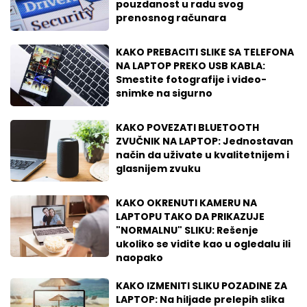
pouzdanost u radu svog
prenosnog računara
KAKO PREBACITI SLIKE SA TELEFONA
NA LAPTOP PREKO USB KABLA:
Smestite fotografije i video-
snimke na sigurno
KAKO POVEZATI BLUETOOTH
ZVUČNIK NA LAPTOP: Jednostavan
način da uživate u kvalitetnijem i
glasnijem zvuku
KAKO OKRENUTI KAMERU NA
LAPTOPU TAKO DA PRIKAZUJE
"NORMALNU" SLIKU: Rešenje
ukoliko se vidite kao u ogledalu ili
naopako
KAKO IZMENITI SLIKU POZADINE ZA
LAPTOP: Na hiljade prelepih slika