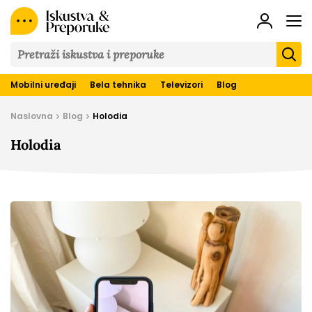
Iskustva
&
Preporuke
Mobilni uređaji
Bela tehnika
Televizori
Blog
Naslovna
Blog
Holodia
Holodia