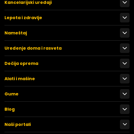
Kancelarijski uređaji
Lepota i zdravlje
Nameštaj
Uređenje doma i rasveta
Dečija oprema
Alati i mašine
Gume
Blog
Naši portali