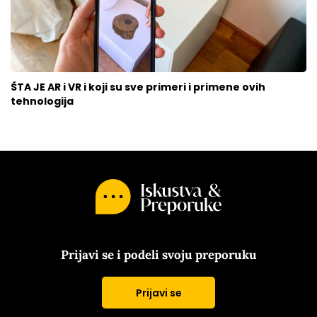
ŠTA JE AR i VR i koji su sve primeri i primene ovih
tehnologija
Prijavi se i podeli svoju preporuku
Prijavi se