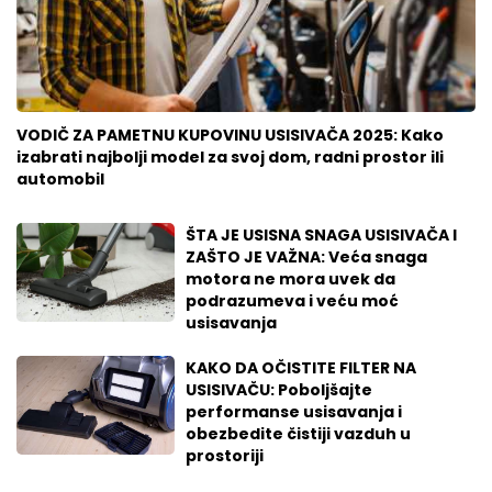
VODIČ ZA PAMETNU KUPOVINU USISIVAČA 2025: Kako
izabrati najbolji model za svoj dom, radni prostor ili
automobil
ŠTA JE USISNA SNAGA USISIVAČA I
ZAŠTO JE VAŽNA: Veća snaga
motora ne mora uvek da
podrazumeva i veću moć
usisavanja
KAKO DA OČISTITE FILTER NA
USISIVAČU: Poboljšajte
performanse usisavanja i
obezbedite čistiji vazduh u
prostoriji