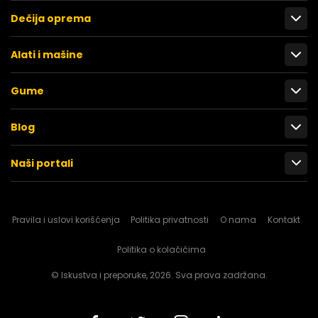
Dečija oprema
Alati i mašine
Gume
Blog
Naši portali
Pravila i uslovi korišćenja
Politika privatnosti
O nama
Kontakt
Politika o kolačićima
© Iskustva i preporuke, 2026. Sva prava zadržana.