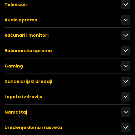
Televizori
Audio oprema
Računari i monitori
Računarska oprema
Gaming
Kancelarijski uređaji
Lepota i zdravlje
Nameštaj
Uređenje doma i rasveta