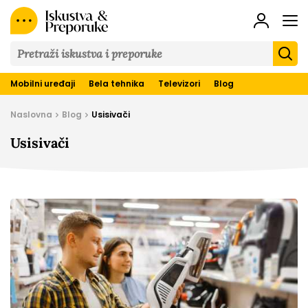
Iskustva
&
Preporuke
Mobilni uređaji
Bela tehnika
Televizori
Blog
Naslovna
Blog
Usisivači
Usisivači