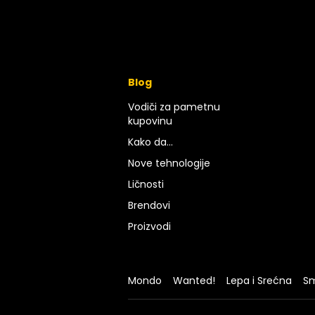
Blog
Vodiči za pametnu
kupovinu
Kako da...
Nove tehnologije
Ličnosti
Brendovi
Proizvodi
Mondo
Wanted!
Lepa i Srećna
Sm