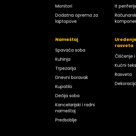
Monitori
It periferij
Dodatna oprema za
Računars
laptopove
kompone
Nameštaj
Uređenje
rasveta
Spavaća soba
Čišćenje i
Kuhinja
Kućni teks
Trpezarija
Rasveta
Dnevni boravak
Dekoracij
Kupatilo
Dečija soba
Kancelarijski i radni
nameštaj
Predsoblje