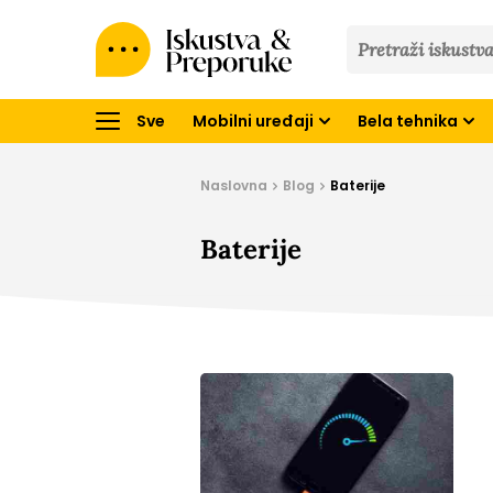
Iskustva
&
Preporuke
Sve
Mobilni uređaji
Bela tehnika
Naslovna
Blog
Baterije
Baterije