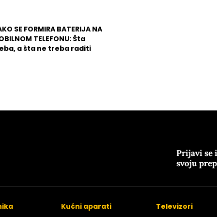
AKO SE FORMIRA BATERIJA NA
OBILNOM TELEFONU: Šta
eba, a šta ne treba raditi
Prijavi se 
svoju pre
nika
Kućni aparati
Televizori