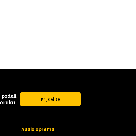
i podeli
Prijavi se
poruku
Audio oprema