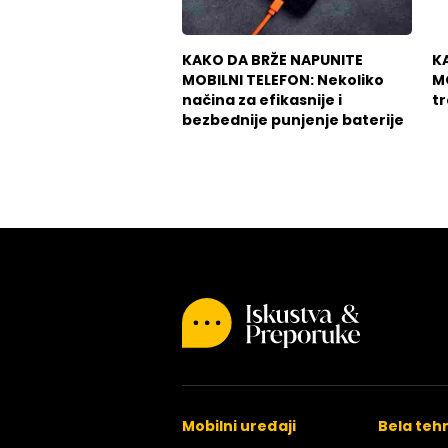
KAKO DA BRŽE NAPUNITE
K
MOBILNI TELEFON: Nekoliko
M
načina za efikasnije i
tr
bezbednije punjenje baterije
Mobilni uređaji
Bela teh