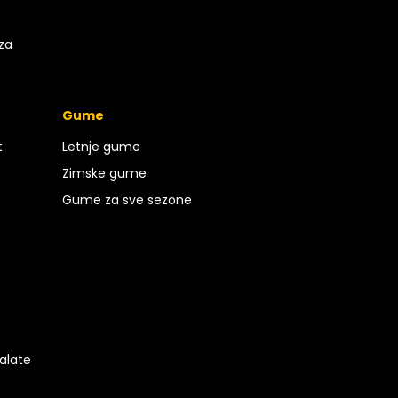
 za
Gume
t
Letnje gume
Zimske gume
Gume za sve sezone
 alate