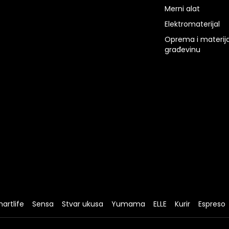
Merni alat
Elektromaterijal
Oprema i materija
građevinu
artlife
Sensa
Stvar ukusa
Yumama
ELLE
Kurir
Espreso