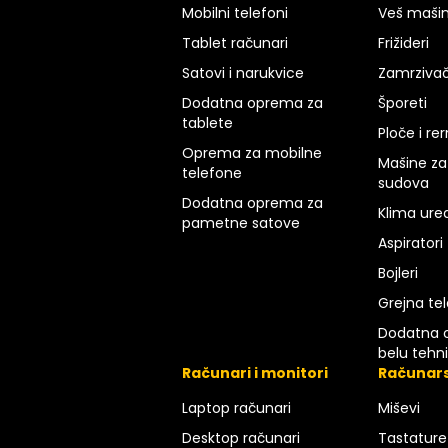
Mobilni telefoni
Veš maši
Tablet računari
Frižideri
Satovi i narukvice
Zamrzivač
Dodatna oprema za
Šporeti
tablete
Ploče i re
Oprema za mobilne
Mašine za
telefone
sudova
Dodatna oprema za
Klima uređ
pametne satove
Aspiratori
Bojleri
Grejna tel
Dodatna 
belu tehn
Računari i monitori
Računar
Laptop računari
Miševi
Desktop računari
Tastature