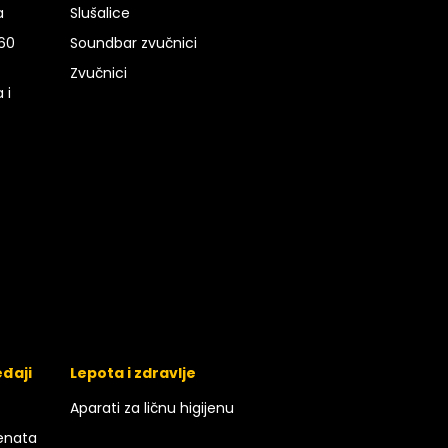
a
Slušalice
 60
Soundbar zvučnici
Zvučnici
 i
eđaji
Lepota i zdravlje
Aparati za ličnu higijenu
enata