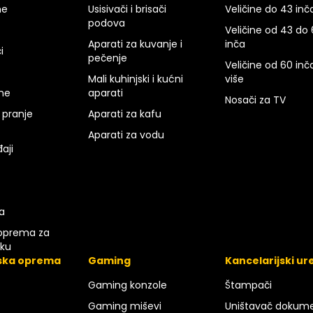
ne
Usisivači i brisači
Veličine do 43 inč
podova
Veličine od 43 do
Aparati za kuvanje i
inča
i
pečenje
Veličine od 60 inča
Mali kuhinjski i kućni
više
rne
aparati
Nosači za TV
 pranje
Aparati za kafu
Aparati za vodu
aji
a
oprema za
iku
ska oprema
Gaming
Kancelarijski ur
Gaming konzole
Štampači
Gaming miševi
Uništavač dokum