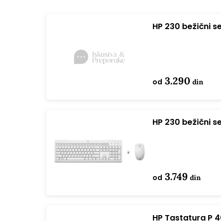
HP 230 bežični s
3.290
od
din
HP 230 bežični s
bela 3L1F0AA
3.749
od
din
HP Tastatura P 4