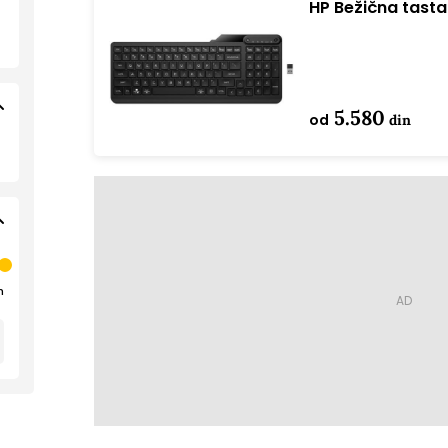
HP Bežična tast
5.580
od
din
n