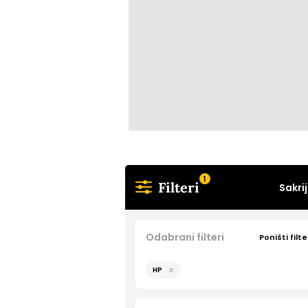
1
Filteri
Sakrij
Odabrani filteri
Poništi filte
HP