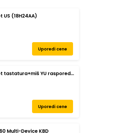
et US (18H24AA)
Uporedi cene
et tastatura+miš YU raspored
Uporedi cene
60 Multi-Device KBD