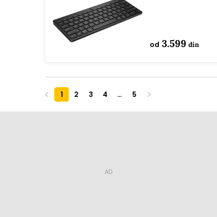
KBD EURO
3.599
od
din
1
2
3
4
…
5