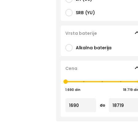
SRB (YU)
Vrsta baterije
Alkalna baterija
Cena
1.690 din
18.719 di
do