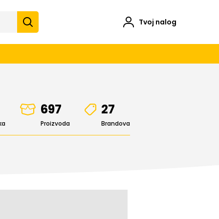
Tvoj nalog
697
27
ka
Proizvoda
Brandova