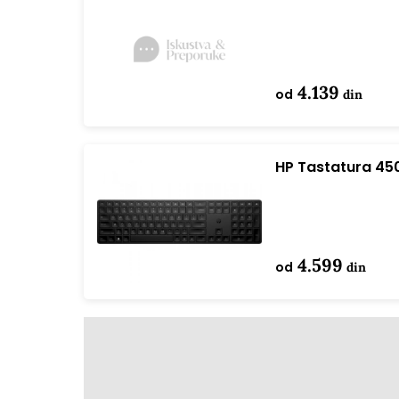
4.139
od
din
HP Tastatura 4
bežična/US/4R1
4.599
od
din