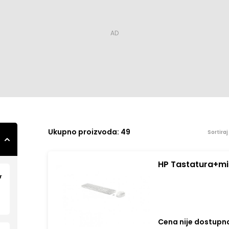
Ukupno
proizvoda: 49
Sortira
HP Tastatura+mi
bela
r
Cena nije dostupn