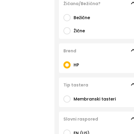
Žičana/Bežična?
Bežične
Žične
Brend
HP
Tip tastera
Membranski tasteri
Slovni raspored
EN (US)