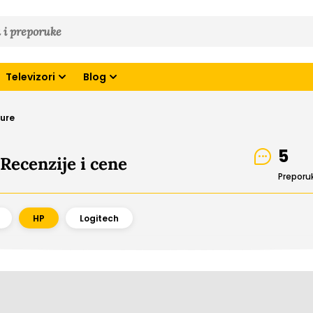
Televizori
Blog
ure
5
Recenzije i cene
Preporu
HP
Logitech