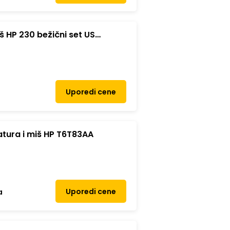
 HP 230 bežični set US
Uporedi cene
tura i miš HP T6T83AA
Uporedi cene
a