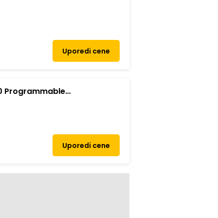
Uporedi cene
50 Programmable
84AA/crna
Uporedi cene