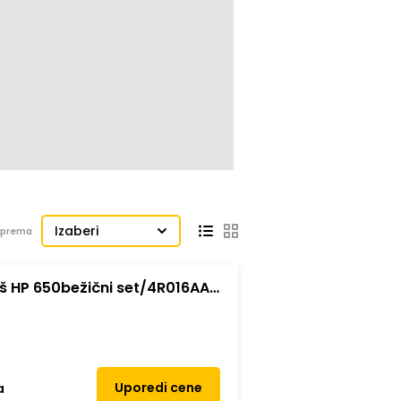
Izaberi
j prema
š HP 650bežični set/4R016AA/
Uporedi cene
a