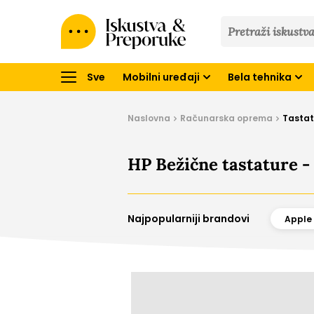
Iskustva
&
Preporuke
Sve
Mobilni uređaji
Bela tehnika
Naslovna
Računarska oprema
Tastat
HP Bežične tastature - 
Najpopularniji brandovi
Apple