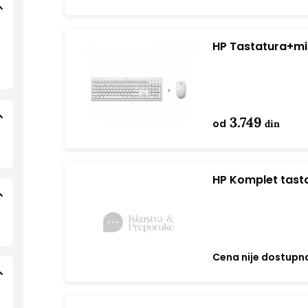
HP Tastatura+miš
3L1F0AA bela
3.749
od
din
HP Komplet tasta
Cena nije dostupn