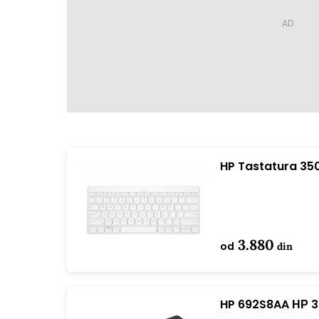
HP Tastatura 35
KBD
3.880
od
din
HP 692S8AA НР 3