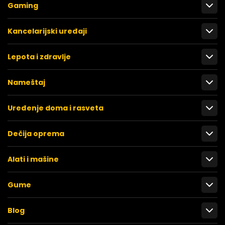
Gaming
Kancelarijski uređaji
Lepota i zdravlje
Nameštaj
Uređenje doma i rasveta
Dečija oprema
Alati i mašine
Gume
Blog