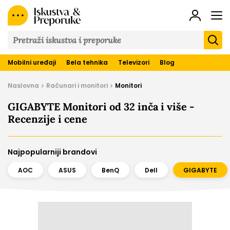
Iskustva
&
Preporuke
Mobilni uređaji
Bela tehnika
Televizori
Blog
Naslovna
Računari i monitori
Monitori
GIGABYTE Monitori od 32 inča i više -
Recenzije i cene
Najpopularniji brandovi
AOC
ASUS
BenQ
Dell
GIGABYTE