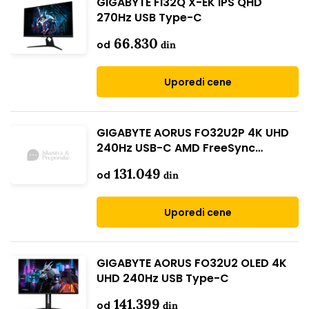
GIGABYTE FI32Q X-EK IPS QHD
270Hz USB Type-C
66.830
od
din
Uporedi cene
GIGABYTE AORUS FO32U2P 4K UHD
240Hz USB-C AMD FreeSync
Premium Pro
131.049
od
din
Uporedi cene
GIGABYTE AORUS FO32U2 OLED 4K
UHD 240Hz USB Type-C
141.399
od
din