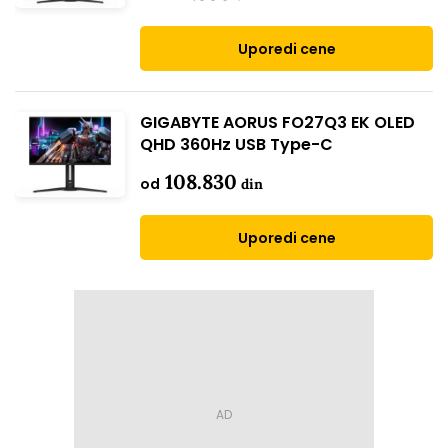
Uporedi cene
GIGABYTE AORUS FO27Q3 EK OLED
QHD 360Hz USB Type-C
108.830
od
din
Uporedi cene