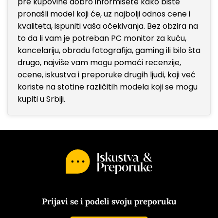
pre kupovine dobro informišete kako biste
pronašli model koji će, uz najbolji odnos cene i
kvaliteta, ispuniti vaša očekivanja. Bez obzira na
to da li vam je potreban PC monitor za kuću,
kancelariju, obradu fotografija, gaming ili bilo šta
drugo, najviše vam mogu pomoći recenzije,
ocene, iskustva i preporuke drugih ljudi, koji već
koriste na stotine različitih modela koji se mogu
kupiti u Srbiji.
Prijavi se i podeli svoju preporuku