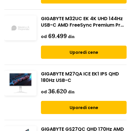
GIGABYTE M32UC EK 4K UHD 144Hz
USB-C AMD FreeSync Premium Pro
Curved
69.499
od
din
Uporedi cene
GIGABYTE M27QA ICE EK1 IPS QHD
180Hz USB-C
36.620
od
din
Uporedi cene
GIGABYTE GS27QC QHD 170Hz AMD