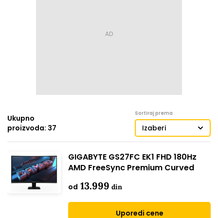
Sortiraj prema
Ukupno
proizvoda: 37
Izaberi
GIGABYTE GS27FC EK1 FHD 180Hz
AMD FreeSync Premium Curved
13.999
od
din
Uporedi cene