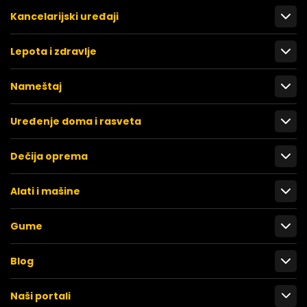
Kancelarijski uređaji
Lepota i zdravlje
Nameštaj
Uređenje doma i rasveta
Dečija oprema
Alati i mašine
Gume
Blog
Naši portali