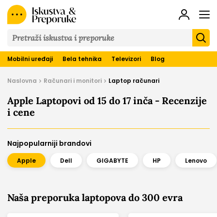
Iskustva
&
Preporuke
Mobilni uređaji
Bela tehnika
Televizori
Blog
Naslovna
Računari i monitori
Laptop računari
Apple Laptopovi od 15 do 17 inča - Recenzije
i cene
Najpopularniji brandovi
Apple
Dell
GIGABYTE
HP
Lenovo
Naša preporuka laptopova do 300 evra