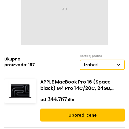
Sortiraj prema
Ukupno
proizvoda: 167
Izaberi
APPLE MacBook Pro 16 (Space
black) M4 Pro 14C/20C, 24GB,
512GB SSD (mx2x3ze/a)
344.767
od
din
Uporedi cene