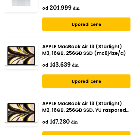
201.999
od
din
Uporedi cene
APPLE MacBook Air 13 (Starlight)
M3, 16GB, 256GB SSD (mc8j4ze/a)
143.639
od
din
Uporedi cene
APPLE MacBook Air 13 (Starlight)
M2, 16GB, 256GB SSD, YU raspored
(mc7w4cr/a)
147.280
od
din