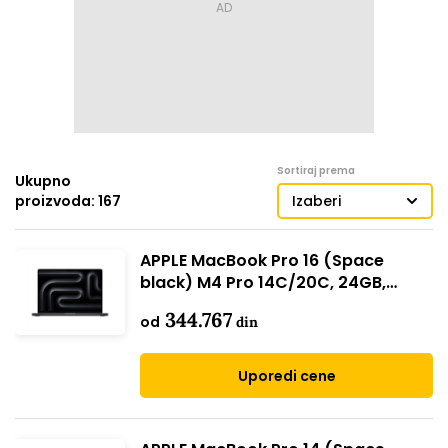
Sortiraj prema
Ukupno
proizvoda: 167
Izaberi
APPLE MacBook Pro 16 (Space
black) M4 Pro 14C/20C, 24GB,
512GB SSD (mx2x3ze/a)
344.767
od
din
Uporedi cene