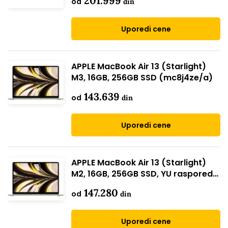
201.999
od
din
Uporedi cene
APPLE MacBook Air 13 (Starlight)
M3, 16GB, 256GB SSD (mc8j4ze/a)
143.639
od
din
Uporedi cene
APPLE MacBook Air 13 (Starlight)
M2, 16GB, 256GB SSD, YU raspored
(mc7w4cr/a)
147.280
od
din
Uporedi cene