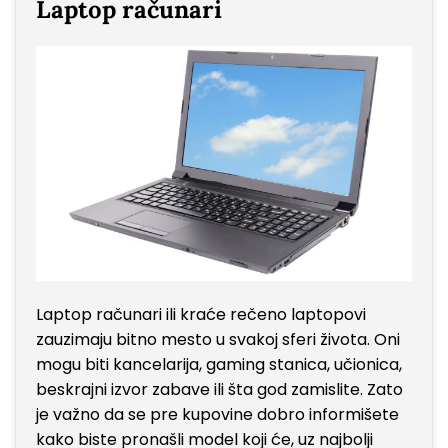
Laptop računari
Laptop računari ili kraće rečeno laptopovi
zauzimaju bitno mesto u svakoj sferi života. Oni
mogu biti kancelarija, gaming stanica, učionica,
beskrajni izvor zabave ili šta god zamislite. Zato
je važno da se pre kupovine dobro informišete
kako biste pronašli model koji će, uz najbolji