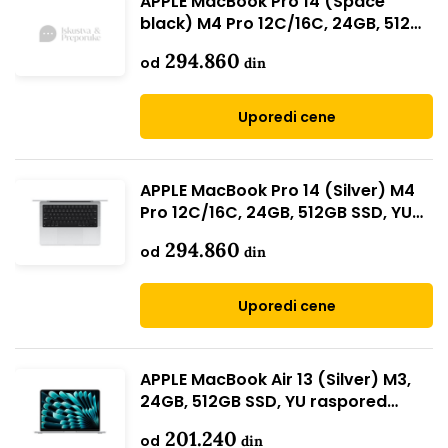
APPLE MacBook Pro 14 (Space
black) M4 Pro 12C/16C, 24GB, 512GB
SSD, YU raspored (mx2h3cr/a)
294.860
od
din
Uporedi cene
APPLE MacBook Pro 14 (Silver) M4
Pro 12C/16C, 24GB, 512GB SSD, YU
raspored (mx2e3cr/a)
294.860
od
din
Uporedi cene
APPLE MacBook Air 13 (Silver) M3,
24GB, 512GB SSD, YU raspored
(MC8N4CR/A)
201.240
od
din