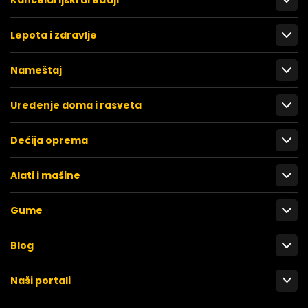
Lepota i zdravlje
Nameštaj
Uređenje doma i rasveta
Dečija oprema
Alati i mašine
Gume
Blog
Naši portali