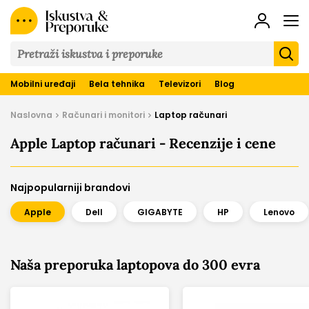
Iskustva
&
Preporuke
Mobilni uređaji
Bela tehnika
Televizori
Blog
Naslovna
Računari i monitori
Laptop računari
Apple Laptop računari - Recenzije i cene
Najpopularniji brandovi
Apple
Dell
GIGABYTE
HP
Lenovo
Naša preporuka laptopova do 300 evra