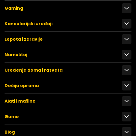
Gaming
Kancelarijski uređaji
Lepota i zdravlje
Nameštaj
Uređenje doma i rasveta
Dečija oprema
Alati i mašine
Gume
Blog