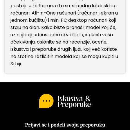
postoje u tri forme, a to su: standardni desktop
računari, All-in-One računari (računar i ekran u
jednom kućištu) i mini PC desktop računari koji
staju na dlan. Kako biste pronašli model koji će,
uz najbolji odnos cene i kvaliteta, ispuniti vaša
očekivanja, oslonite se na recenzije, ocene,
iskustva i preporuke drugih ljudi, koji već koriste
na stotine različitih modela koji se mogu kupiti u
Srbiji.
Prijavi se i podeli svoju preporuku