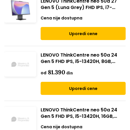
LENOVO ThinkCentre neo 50a 27
Gen 5 (Luna Grey) FHD IPS, i7-
13620H, 16GB, 512GB (12SA000BYA
Cena nije dostupna
// Win 11 Pro)
Uporedi cene
LENOVO ThinkCentre neo 50a 24
Gen 5 FHD IPS, i5-13420H, 8GB,
512GB (12SC000NYA // Win 11 Pro)
81.390
od
din
Uporedi cene
LENOVO ThinkCentre neo 50a 24
Gen 5 FHD IPS, i5-13420H, 16GB,
512GB (12SC000RYA // Win 11 Pro)
Cena nije dostupna