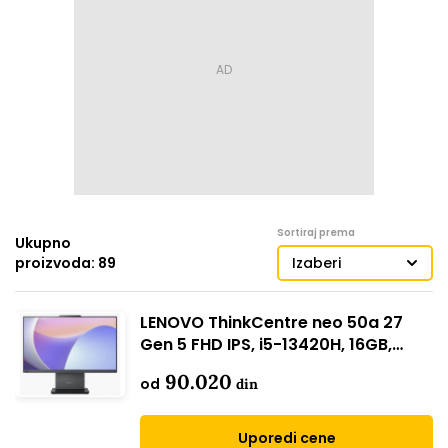
Sortiraj prema
Ukupno
proizvoda: 89
Izaberi
LENOVO ThinkCentre neo 50a 27
Gen 5 FHD IPS, i5-13420H, 16GB,
512GB (12SA000MYA // Win 11 Pro)
90.020
od
din
Uporedi cene