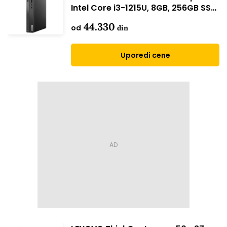
Intel Core i3-1215U, 8GB, 256GB SSD
(12LN0022YA)
44.330
od
din
Uporedi cene