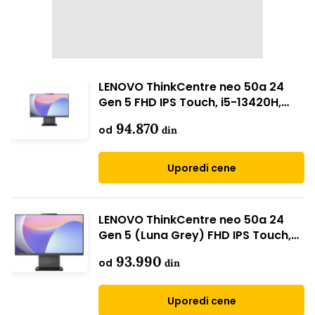
LENOVO ThinkCentre neo 50a 24
Gen 5 FHD IPS Touch, i5-13420H,
16GB, 512GB SSD (12SC001JYA //
94.870
od
din
Win 11 Pro)
Uporedi cene
LENOVO ThinkCentre neo 50a 24
Gen 5 (Luna Grey) FHD IPS Touch,
i7-13620H, 16GB, 512GB
93.990
od
din
(12SC001HYA // Win 11 Pro)
Uporedi cene