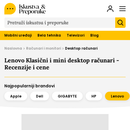
Iskustva
&
Preporuke
Mobilni uređaji
Bela tehnika
Televizori
Blog
Naslovna
Računari i monitori
Desktop računari
Lenovo Klasični i mini desktop računari -
Recenzije i cene
Najpopularniji brandovi
Apple
Dell
GIGABYTE
HP
Lenovo