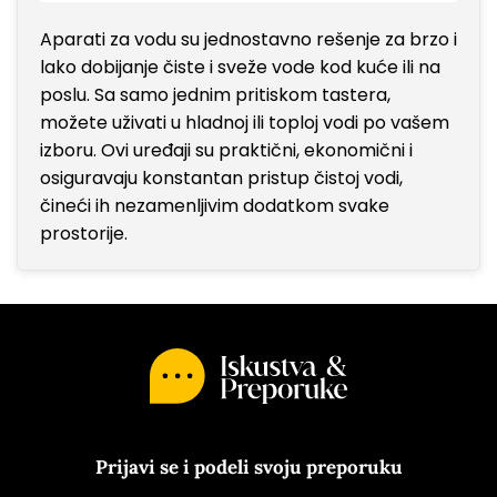
Aparati za vodu su jednostavno rešenje za brzo i
lako dobijanje čiste i sveže vode kod kuće ili na
poslu. Sa samo jednim pritiskom tastera,
možete uživati u hladnoj ili toploj vodi po vašem
izboru. Ovi uređaji su praktični, ekonomični i
osiguravaju konstantan pristup čistoj vodi,
čineći ih nezamenljivim dodatkom svake
prostorije.
Prijavi se i podeli svoju preporuku