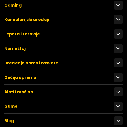
Gaming
Kancelarijski uređaji
Lepota i zdravlje
Nameštaj
Uređenje doma i rasveta
Dečija oprema
Alati i mašine
Gume
Blog