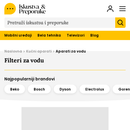
Iskustva
&
Preporuke
Mobilni uređaji
Bela tehnika
Televizori
Blog
Naslovna
Kućni aparati
Aparati za vodu
Filteri za vodu
Najpopularniji brandovi
Beko
Bosch
Dyson
Electrolux
Goren