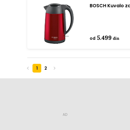
BOSCH Kuvalo z
5.499
od
din
1
2