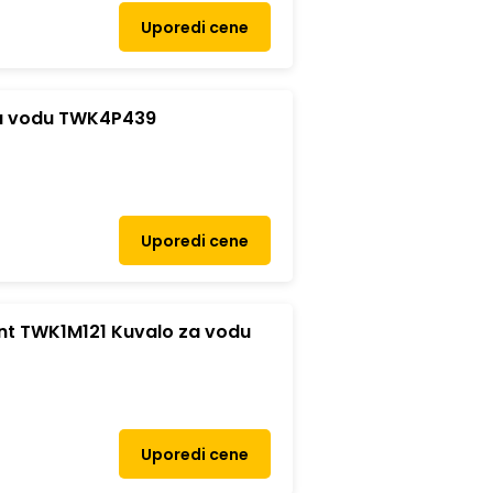
Uporedi cene
a vodu TWK4P439
Uporedi cene
 TWK1M121 Kuvalo za vodu
Uporedi cene