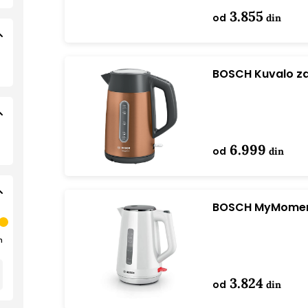
3.855
od
din
BOSCH Kuvalo z
6.999
od
din
BOSCH MyMoment
n
3.824
od
din