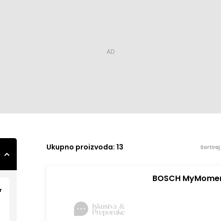
Ukupno
proizvoda: 13
Sortira
BOSCH MyMoment
r