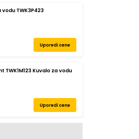
a vodu TWK3P423
Uporedi cene
 TWK1M123 Kuvalo za vodu
Uporedi cene