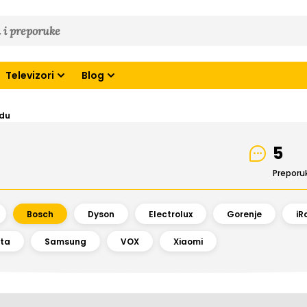
Televizori
Blog
odu
5
Preporu
Bosch
Dyson
Electrolux
Gorenje
iR
ta
Samsung
VOX
Xiaomi