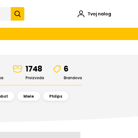
Tvoj nalog
1748
6
ka
Proizvoda
Brandova
obot
Miele
Philips