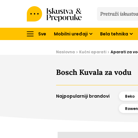
Iskustva
&
Preporuke
Sve
Mobilni uređaji
Bela tehnika
Naslovna
Kućni aparati
Aparati za v
Bosch Kuvala za vodu
Najpopularniji brandovi
Beko
Rowen