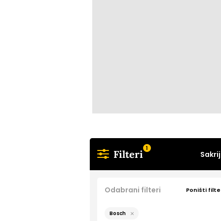
1
Filteri
Sakrij
Odabrani filteri
Poništi filte
Bosch