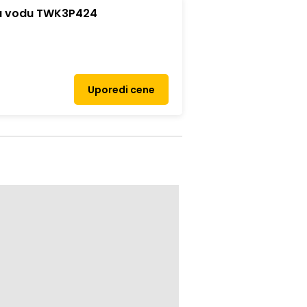
a vodu TWK3P424
Uporedi cene