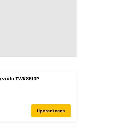
a vodu TWK8613P
Uporedi cene