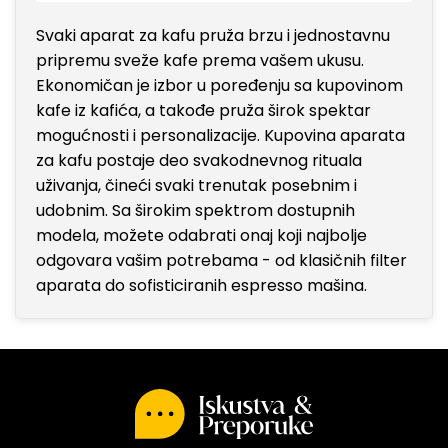
Svaki aparat za kafu pruža brzu i jednostavnu
pripremu sveže kafe prema vašem ukusu.
Ekonomičan je izbor u poređenju sa kupovinom
kafe iz kafića, a takođe pruža širok spektar
mogućnosti i personalizacije. Kupovina aparata
za kafu postaje deo svakodnevnog rituala
uživanja, čineći svaki trenutak posebnim i
udobnim. Sa širokim spektrom dostupnih
modela, možete odabrati onaj koji najbolje
odgovara vašim potrebama - od klasičnih filter
aparata do sofisticiranih espresso mašina.