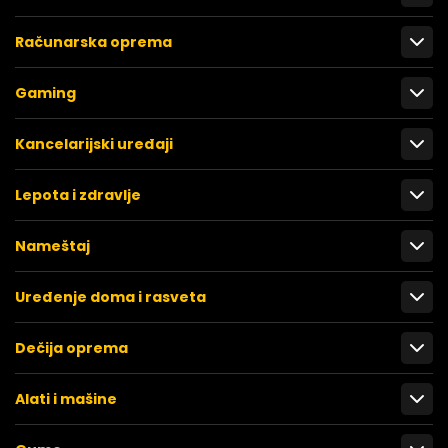
Računarska oprema
Gaming
Kancelarijski uređaji
Lepota i zdravlje
Nameštaj
Uređenje doma i rasveta
Dečija oprema
Alati i mašine