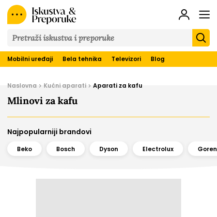
Iskustva
&
Preporuke
Mobilni uređaji
Bela tehnika
Televizori
Blog
Naslovna
Kućni aparati
Aparati za kafu
Mlinovi za kafu
Najpopularniji brandovi
Beko
Bosch
Dyson
Electrolux
Goren