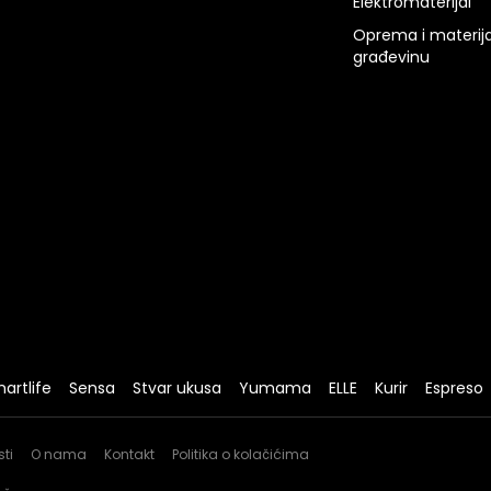
Elektromaterijal
Oprema i materija
građevinu
artlife
Sensa
Stvar ukusa
Yumama
ELLE
Kurir
Espreso
sti
O nama
Kontakt
Politika o kolačićima