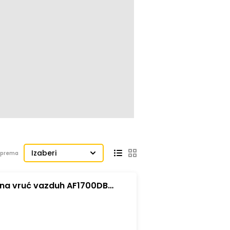
Izaberi
j prema
 na vruć vazduh AF1700DB