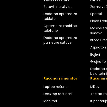
Satovi i narukvice
Zamrzivač
Dodatna oprema za
Šporeti
tablete
Ploče i re
Oprema za mobilne
Mašine za
telefone
sudova
Dodatna oprema za
Klima uređ
pametne satove
Aspiratori
Bojleri
Grejna tel
Dodatna 
belu tehn
Računari i monitori
Računar
Laptop računari
Miševi
Desktop računari
Tastature
Monitori
It periferij