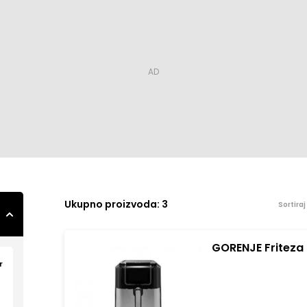
Ukupno
proizvoda: 3
Sortira
GORENJE Friteza
OUTLET
r