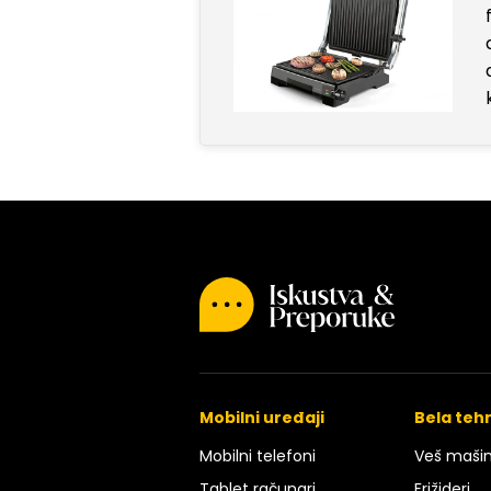
Mobilni uređaji
Bela teh
Mobilni telefoni
Veš maši
Tablet računari
Frižideri