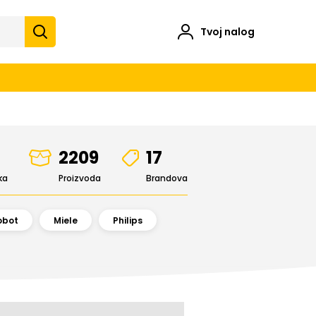
Tvoj nalog
2209
17
ka
Proizvoda
Brandova
obot
Miele
Philips