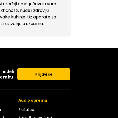
ovi uređaji omogućavaju vam
čnosti, nude i zdraviju
svake kuhinje. Uz aparate za
t i uživanje u ukusima.
i podeli
Prijavi se
poruku
Audio oprema
a
Slušalice
 60
Soundbar zvučnici