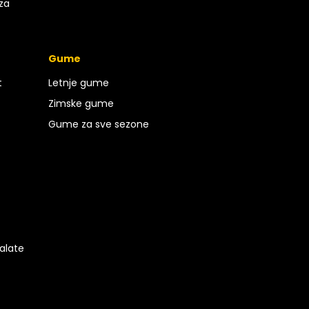
 za
Gume
t
Letnje gume
Zimske gume
Gume za sve sezone
 alate