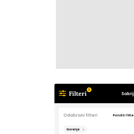
1
Filteri
Sakrij
Odabrani filteri
Poništi filte
Gorenje