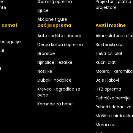
ke
Gaming oprema
Projektori i platna
nte
projektore
Igrice
Akcione figure
 doma i
Dečija oprema
Alati i mašine
Auto sedišta i dodaci
Akumulatorski ala
 odlaganje
Dečija kolica i oprema
Baštenski alat
til
Hranilice
Električni alati
Njihalice i ležaljke
Ručni alat
a
Nosiljke
Moleraj i keramika
Dubak i hodalice
Boje i lakovi
Kreveci i ogradice za
HTZ oprema
bebe
Tehnička hemija
Komode za bebe
Pribori i dodaci za
Mašine i hirdaulika
Merni alat