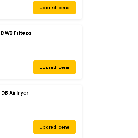
Uporedi cene
 DWB Friteza
Uporedi cene
DB Airfryer
Uporedi cene