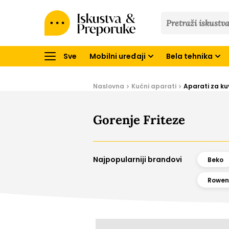
Iskustva
&
Preporuke
Sve
Mobilni uređaji
Bela tehnika
Naslovna
Kućni aparati
Aparati za ku
Gorenje Friteze
Najpopularniji brandovi
Beko
Rowen