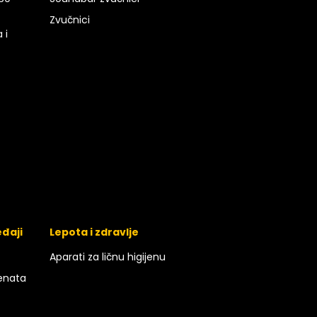
Zvučnici
 i
eđaji
Lepota i zdravlje
Aparati za ličnu higijenu
enata