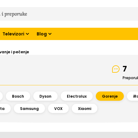
Televizori
Blog
vanje i pečenje
7
Preporu
Bosch
Dyson
Electrolux
Gorenje
iR
ta
Samsung
VOX
Xiaomi