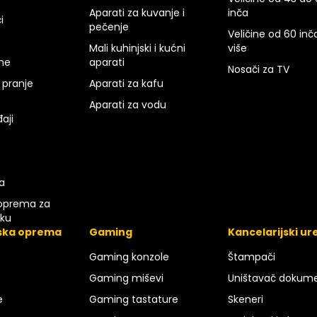
Aparati za kuvanje i
inča
i
pečenje
Veličine od 60 inča
Mali kuhinjski i kućni
više
rne
aparati
Nosači za TV
 pranje
Aparati za kafu
Aparati za vodu
aji
a
oprema za
iku
ska oprema
Gaming
Kancelarijski ur
Gaming konzole
Štampači
Gaming miševi
Uništavač dokum
e
Gaming tastature
Skeneri