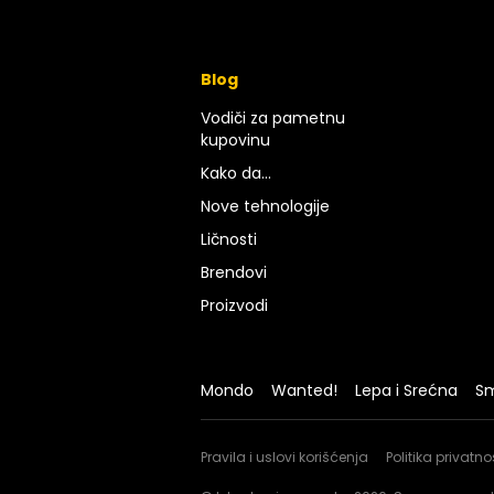
Blog
Vodiči za pametnu
kupovinu
Kako da...
Nove tehnologije
Ličnosti
Brendovi
Proizvodi
Mondo
Wanted!
Lepa i Srećna
Sm
Pravila i uslovi korišćenja
Politika privatno