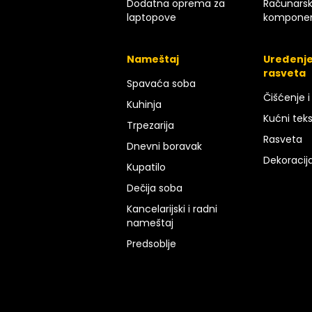
Dodatna oprema za
Računars
laptopove
kompone
Nameštaj
Uređenje
rasveta
Spavaća soba
Čišćenje i
Kuhinja
Kućni teks
Trpezarija
Rasveta
Dnevni boravak
Dekoracij
Kupatilo
Dečija soba
Kancelarijski i radni
nameštaj
Predsoblje