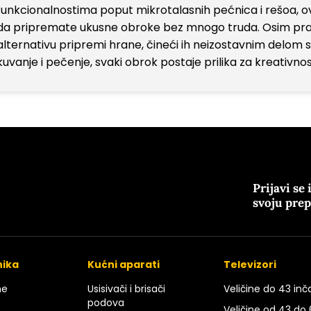
funkcionalnostima poput mikrotalasnih pećnica i rešoa, 
da pripremate ukusne obroke bez mnogo truda. Osim prakti
alternativu pripremi hrane, čineći ih neizostavnim delom 
kuvanje i pečenje, svaki obrok postaje prilika za kreativnos
Prijavi se 
svoju pre
nika
Kućni aparati
Televizori
ne
Usisivači i brisači
Veličine do 43 inč
podova
Veličine od 43 do