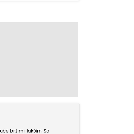
uće bržim i lakšim. Sa