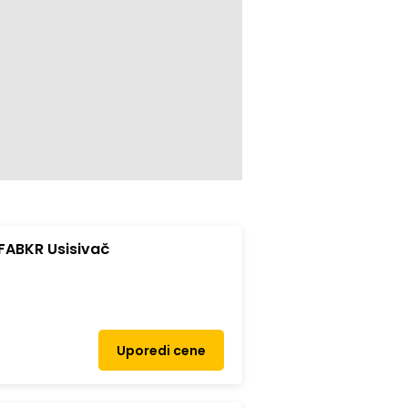
FABKR Usisivač
Uporedi cene