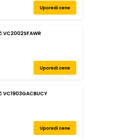
Uporedi cene
ač VC2002SFAWR
Uporedi cene
ač VC1903GACBUCY
Uporedi cene