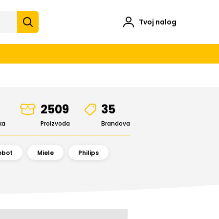
Tvoj nalog
2509
35
ka
Proizvoda
Brandova
obot
Miele
Philips