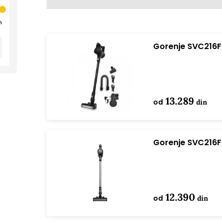
n
Gorenje SVC216FF
13.289
od
din
Gorenje SVC216F
12.390
od
din