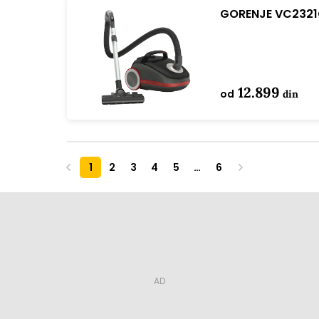
GORENJE VC2321G
12.899
od
din
1
2
3
4
5
…
6