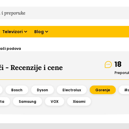
Televizori
Blog
isači podova
18
i - Recenzije i cene
Preporu
Bosch
Dyson
Electrolux
Gorenje
iR
ta
Samsung
VOX
Xiaomi