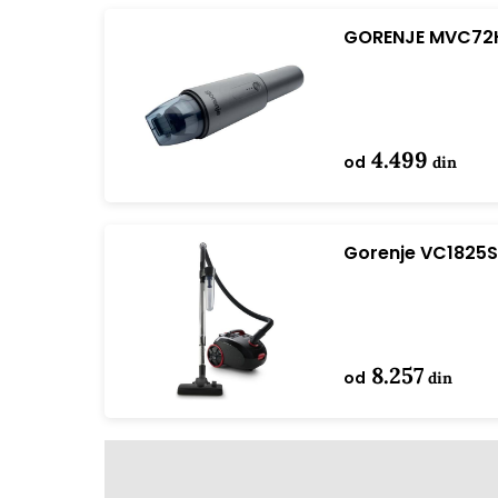
GORENJE MVC72H
4.499
od
din
Gorenje VC1825S
8.257
od
din