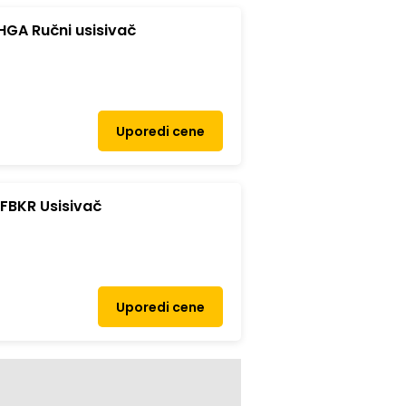
GA Ručni usisivač
Uporedi cene
FBKR Usisivač
Uporedi cene