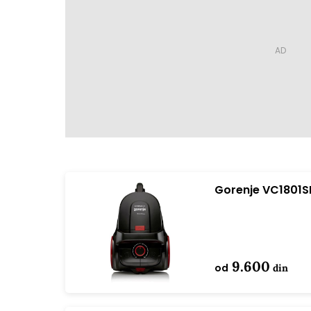
Gorenje VC1801S
9.600
od
din