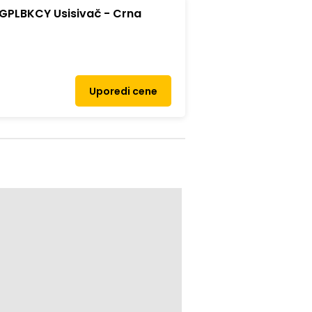
PLBKCY Usisivač - Crna
Uporedi cene