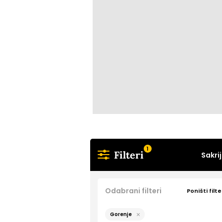
1
Filteri
Sakrij
Odabrani filteri
Poništi filte
Gorenje