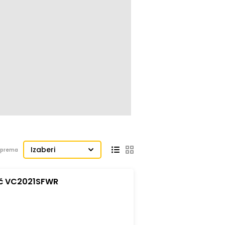
Izaberi
j prema
ač VC2021SFWR