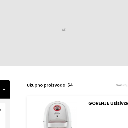
Ukupno
proizvoda: 54
Sortira
GORENJE Usisiv
r