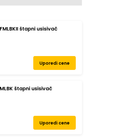
MLBKII štapni usisivač
Uporedi cene
MLBK štapni usisivač
Uporedi cene