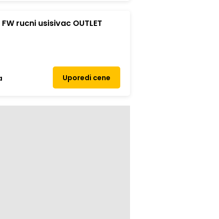
FW rucni usisivac OUTLET
Uporedi cene
a