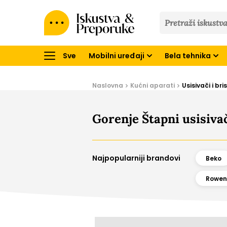
Iskustva
&
Preporuke
Sve
Mobilni uređaji
Bela tehnika
Naslovna
Kućni aparati
Usisivači i br
Gorenje Štapni usisivač
Najpopularniji brandovi
Beko
Rowen