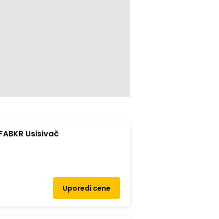
FABKR Usisivač
Uporedi cene