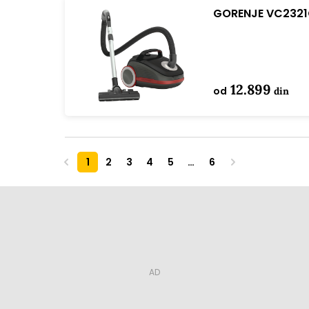
GORENJE VC2321G
12.899
od
din
1
2
3
4
5
…
6