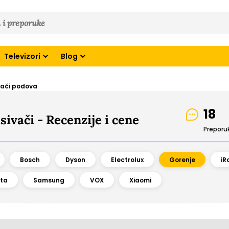
Televizori
Blog
isači podova
18
ivači - Recenzije i cene
Preporu
Bosch
Dyson
Electrolux
Gorenje
iR
ta
Samsung
VOX
Xiaomi