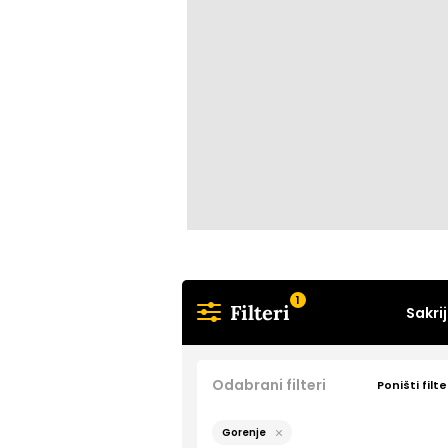
1
Filteri
Sakrij
Odabrani filteri
Poništi filte
Gorenje