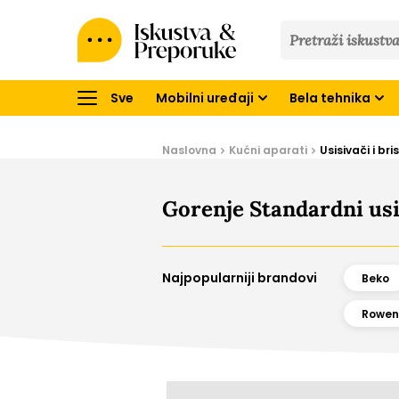
Iskustva
&
Preporuke
Sve
Mobilni uređaji
Bela tehnika
Naslovna
Kućni aparati
Usisivači i br
Gorenje Standardni usis
Najpopularniji brandovi
Beko
Rowen