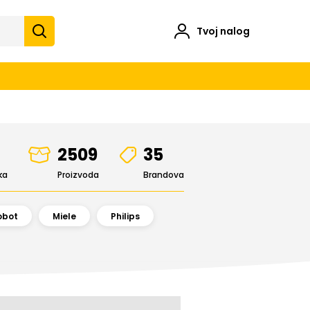
Tvoj nalog
2509
35
ka
Proizvoda
Brandova
obot
Miele
Philips