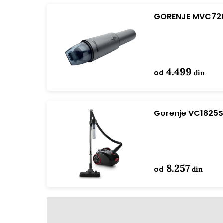
GORENJE MVC72H
4.499
od
din
Gorenje VC1825S
8.257
od
din