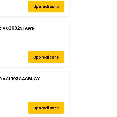
Uporedi cene
ač VC2002SFAWR
Uporedi cene
ač VC1903GACBUCY
Uporedi cene