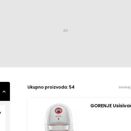
Ukupno
proizvoda: 54
Sortira
GORENJE Usisiv
r