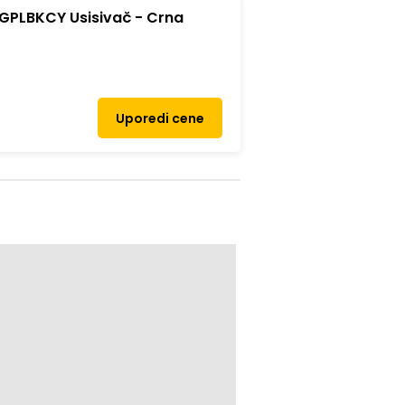
PLBKCY Usisivač - Crna
Uporedi cene