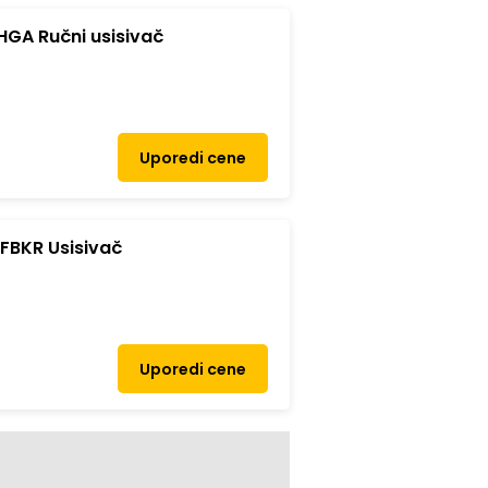
GA Ručni usisivač
Uporedi cene
FBKR Usisivač
Uporedi cene