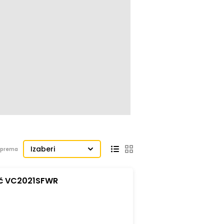
Izaberi
j prema
ač VC2021SFWR