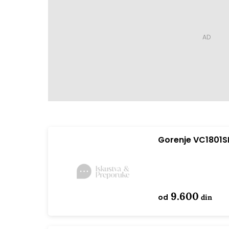
Gorenje VC1801S
9.600
od
din