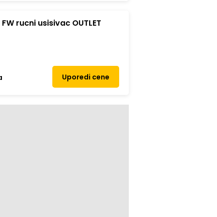
FW rucni usisivac OUTLET
Uporedi cene
a