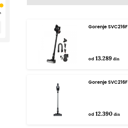
n
Gorenje SVC216FF
13.289
od
din
Gorenje SVC216F
12.390
od
din