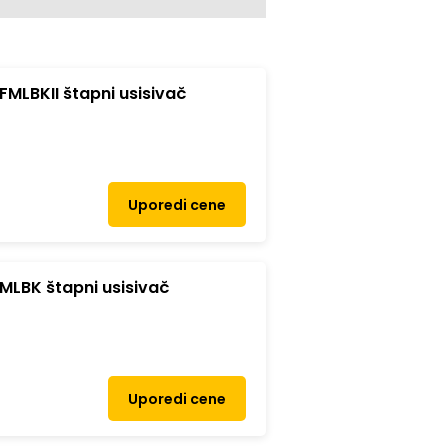
MLBKII štapni usisivač
Uporedi cene
MLBK štapni usisivač
Uporedi cene