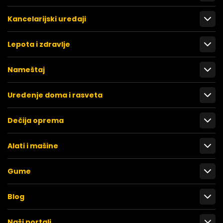
Kancelarijski uređaji
Lepota i zdravlje
Nameštaj
Uređenje doma i rasveta
Dečija oprema
Alati i mašine
Gume
Blog
Naši portali