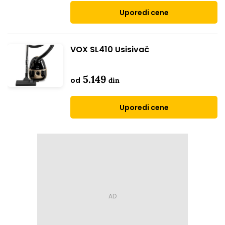
Uporedi cene
VOX SL410 Usisivač
5.149
od
din
Uporedi cene