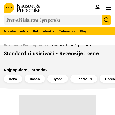
Iskustva
&
Preporuke
Mobilni uređaji
Bela tehnika
Televizori
Blog
Naslovna
Kućni aparati
Usisivači i brisači podova
Standardni usisivači - Recenzije i cene
Najpopularniji brandovi
Beko
Bosch
Dyson
Electrolux
Goren