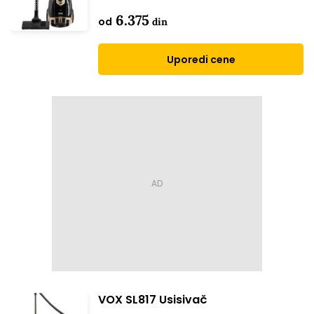
6.375
od
din
Uporedi cene
VOX SL817 Usisivač