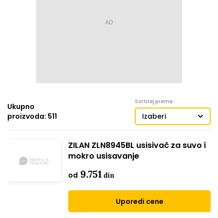
Sortiraj prema
Ukupno
proizvoda: 511
Izaberi
ZILAN ZLN8945BL usisivač za suvo i
mokro usisavanje
9.751
od
din
Uporedi cene