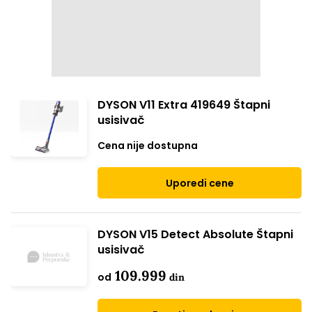
DYSON V11 Extra 419649 Štapni
usisivač
Cena nije dostupna
Uporedi cene
DYSON V15 Detect Absolute Štapni
usisivač
109.999
od
din