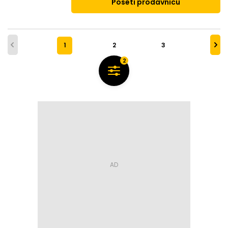
Poseti prodavnicu
1
2
3
2