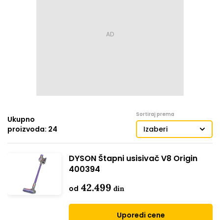
Sortiraj prema
Ukupno
proizvoda: 24
Izaberi
DYSON Štapni usisivač V8 Origin
400394
42.499
od
din
Uporedi cene