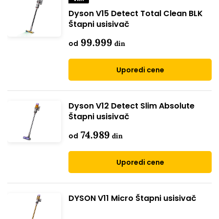
Dyson V15 Detect Total Clean BLK
Štapni usisivač
99.999
od
din
Uporedi cene
Dyson V12 Detect Slim Absolute
Štapni usisivač
74.989
od
din
Uporedi cene
DYSON V11 Micro Štapni usisivač