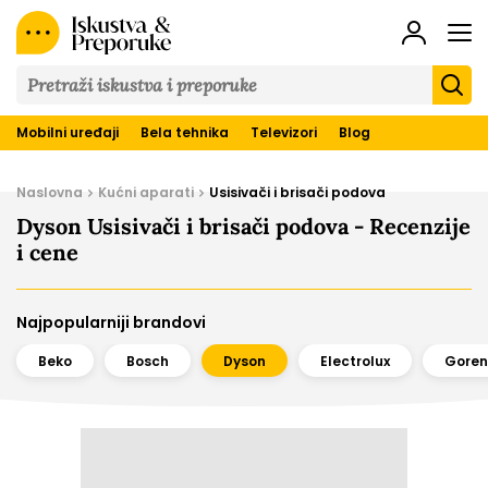
Iskustva
&
Preporuke
Mobilni uređaji
Bela tehnika
Televizori
Blog
Naslovna
Kućni aparati
Usisivači i brisači podova
Dyson Usisivači i brisači podova - Recenzije
i cene
Najpopularniji brandovi
Beko
Bosch
Dyson
Electrolux
Goren