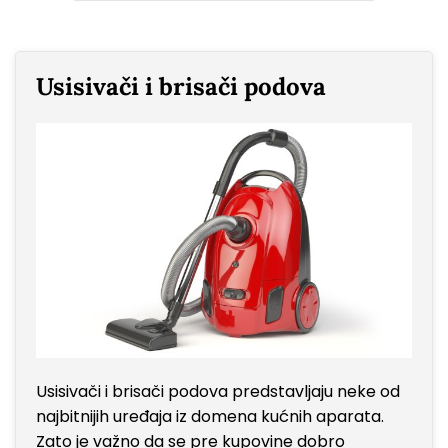
Usisivači i brisači podova
Usisivači i brisači podova predstavljaju neke od
najbitnijih uređaja iz domena kućnih aparata.
Zato je važno da se pre kupovine dobro