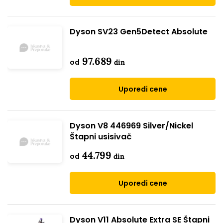
Dyson SV23 Gen5Detect Absolute
97.689
od
din
Uporedi cene
Dyson V8 446969 Silver/Nickel
Štapni usisivač
44.799
od
din
Uporedi cene
Dyson V11 Absolute Extra SE Štapni