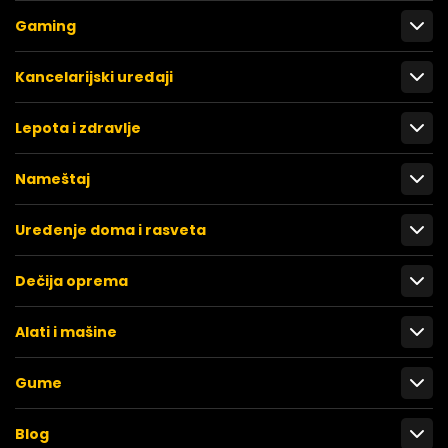
Gaming
Kancelarijski uređaji
Lepota i zdravlje
Nameštaj
Uređenje doma i rasveta
Dečija oprema
Alati i mašine
Gume
Blog