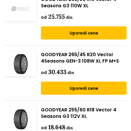
Seasons G3 110W XL
25.755
od
din
Uporedi cene
GOODYEAR 265/45 R20 Vector
4Seasons GEN-3 108W XL FP M+S
30.433
od
din
Uporedi cene
GOODYEAR 255/60 R18 Vector 4
Seasons G3 112V XL
18.648
od
din