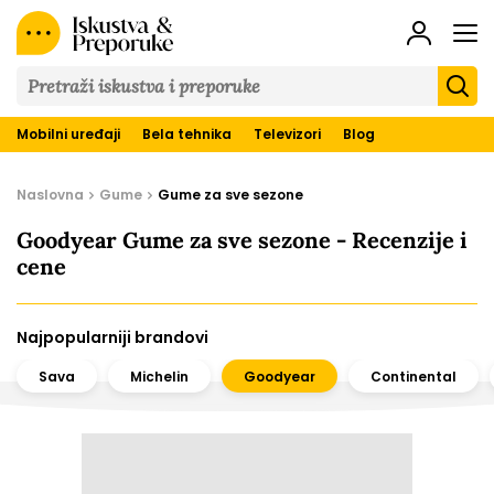
Iskustva
&
Preporuke
Mobilni uređaji
Bela tehnika
Televizori
Blog
Naslovna
Gume
Gume za sve sezone
Goodyear Gume za sve sezone - Recenzije i
cene
Najpopularniji brandovi
Sava
Michelin
Goodyear
Continental