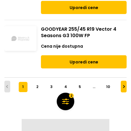
Uporedi cene
GOODYEAR 255/45 R19 Vector 4
Seasons G3 100W FP
Cena nije dostupna
Uporedi cene
1
2
3
4
5
…
10
2