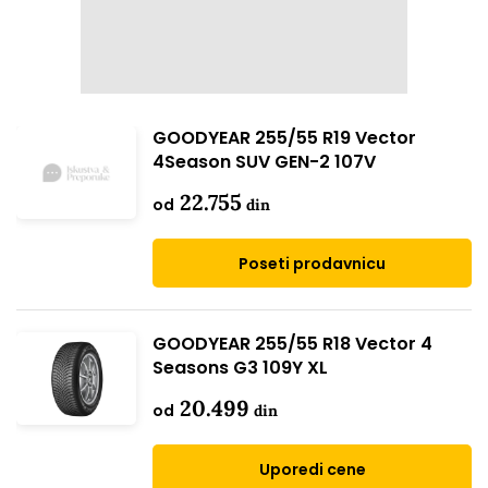
GOODYEAR 255/55 R19 Vector
4Season SUV GEN-2 107V
22.755
od
din
Poseti prodavnicu
GOODYEAR 255/55 R18 Vector 4
Seasons G3 109Y XL
20.499
od
din
Uporedi cene