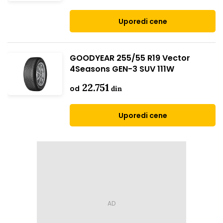
Uporedi cene
GOODYEAR 255/55 R19 Vector
4Seasons GEN-3 SUV 111W
22.751
od
din
Uporedi cene