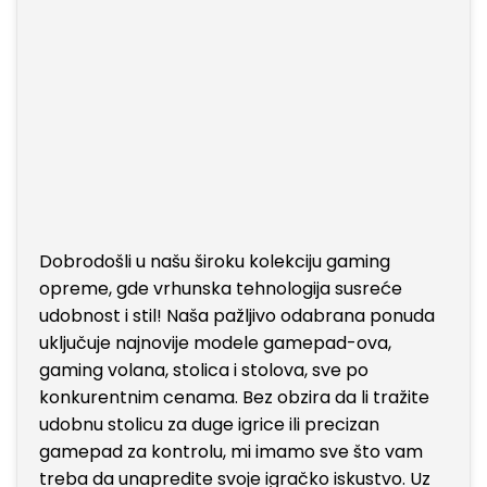
Dobrodošli u našu široku kolekciju gaming
opreme, gde vrhunska tehnologija susreće
udobnost i stil! Naša pažljivo odabrana ponuda
uključuje najnovije modele gamepad-ova,
gaming volana, stolica i stolova, sve po
konkurentnim cenama. Bez obzira da li tražite
udobnu stolicu za duge igrice ili precizan
gamepad za kontrolu, mi imamo sve što vam
treba da unapredite svoje igračko iskustvo. Uz