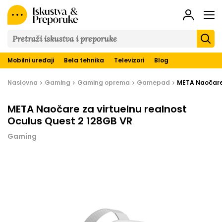
Iskustva
&
Preporuke
Mobilni uređaji
Bela tehnika
Televizori
Blog
Naslovna
Gaming
Gaming oprema
Gamepad
META Naočare 
META Naočare za virtuelnu realnost
Oculus Quest 2 128GB VR
Gaming