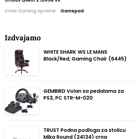
Oculus Quest 2 128GB VR
Vrste Gaming opreme:
Gamepad
Izdvajamo
WHITE SHARK WS LE MANS
Black/Red, Gaming Chair (6445)
GEMBIRD Volan sa pedalama za
PS3, PC STR-M-020
TRUST Podna podloga za stolicu
Mika Round (24134) crna