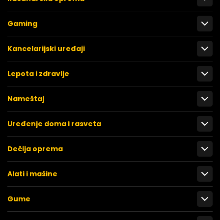
Gaming
Kancelarijski uređaji
Lepota i zdravlje
Nameštaj
Uređenje doma i rasveta
Dečija oprema
Alati i mašine
Gume