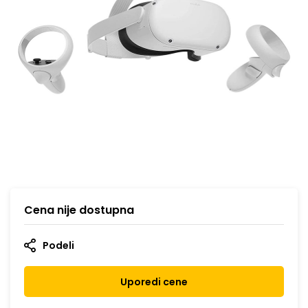
Cena nije dostupna
Podeli
Uporedi cene