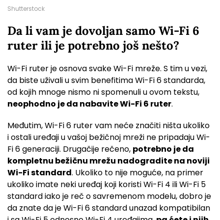
Shutterstock
Da li vam je dovoljan samo Wi-Fi 6
ruter ili je potrebno još nešto?
Wi-Fi ruter je osnova svake Wi-Fi mreže. S tim u vezi,
da biste uživali u svim benefitima Wi-Fi 6 standarda,
od kojih mnoge nismo ni spomenuli u ovom tekstu,
neophodno je da nabavite Wi-Fi 6 ruter
.
Međutim, Wi-Fi 6 ruter vam neće značiti ništa ukoliko
i ostali uređaji u vašoj bežičnoj mreži ne pripadaju Wi-
Fi 6 generaciji. Drugačije rečeno,
potrebno je da
kompletnu bežičnu mrežu nadogradite na noviji
Wi-Fi standard
. Ukoliko to nije moguće, na primer
ukoliko imate neki uređaj koji koristi Wi-Fi 4 ili Wi-Fi 5
standard iako je reč o savremenom modelu, dobro je
da znate da je Wi-Fi 6 standard unazad kompatibilan
i sa Wi-Fi 5 odnosno Wi-Fi 4 uređajima,
pa ćete i njih