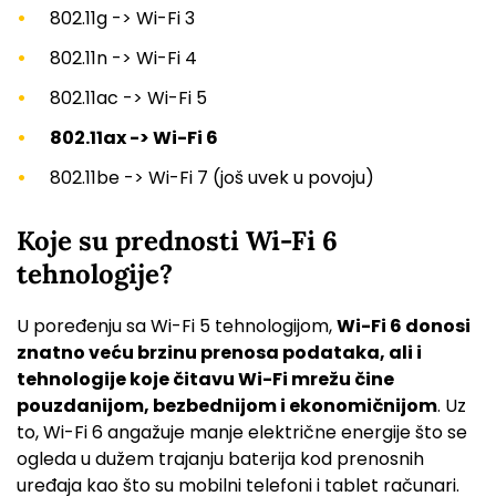
802.11g -> Wi-Fi 3
802.11n -> Wi-Fi 4
802.11ac -> Wi-Fi 5
802.11ax -> Wi-Fi 6
802.11be -> Wi-Fi 7 (još uvek u povoju)
Koje su prednosti Wi-Fi 6
tehnologije?
U poređenju sa Wi-Fi 5 tehnologijom,
Wi-Fi 6 donosi
znatno veću brzinu prenosa podataka, ali i
tehnologije koje čitavu Wi-Fi mrežu čine
pouzdanijom, bezbednijom i ekonomičnijom
. Uz
to, Wi-Fi 6 angažuje manje električne energije što se
ogleda u dužem trajanju baterija kod prenosnih
uređaja kao što su mobilni telefoni i tablet računari.