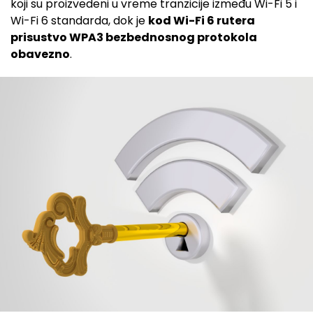
koji su proizvedeni u vreme tranzicije između Wi-Fi 5 i
Wi-Fi 6 standarda, dok je
kod Wi-Fi 6 rutera
prisustvo WPA3 bezbednosnog protokola
obavezno
.