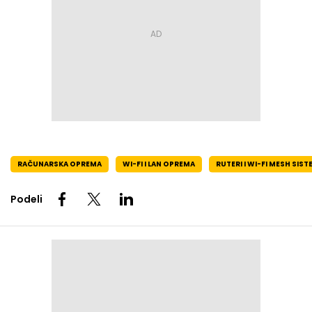
RAČUNARSKA OPREMA
WI-FI I LAN OPREMA
RUTERI I WI-FI MESH SIST
Podeli