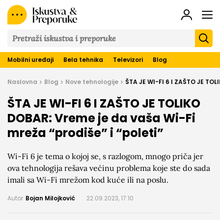
Iskustva
&
Preporuke
Mobilni uređaji
Bela tehnika
Televizori
Blog
Naslovna
Blog
Nove tehnologije
ŠTA JE WI-FI 6 I ZAŠTO JE TOL
ŠTA JE WI-FI 6 I ZAŠTO JE TOLIKO
DOBAR: Vreme je da vaša Wi-Fi
mreža “prodiše” i “poleti”
Wi-Fi 6 je tema o kojoj se, s razlogom, mnogo priča jer
ova tehnologija rešava većinu problema koje ste do sada
imali sa Wi-Fi mrežom kod kuće ili na poslu.
Autor
Bojan Milojković
22.09.2023, 17:10