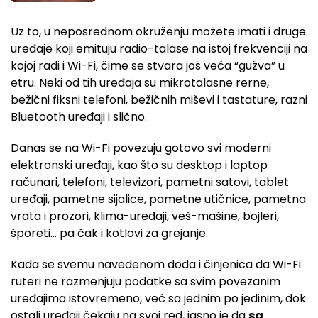
Uz to, u neposrednom okruženju možete imati i druge
uređaje koji emituju radio-talase na istoj frekvenciji na
kojoj radi i Wi-Fi, čime se stvara još veća “gužva” u
etru. Neki od tih uređaja su mikrotalasne rerne,
bežični fiksni telefoni, bežičnih miševi i tastature, razni
Bluetooth uređaji i slično.
Danas se na Wi-Fi povezuju gotovo svi moderni
elektronski uređaji, kao što su desktop i laptop
računari, telefoni, televizori, pametni satovi, tablet
uređaji, pametne sijalice, pametne utičnice, pametna
vrata i prozori, klima-uređaji, veš-mašine, bojleri,
šporeti… pa čak i kotlovi za grejanje.
Kada se svemu navedenom doda i činjenica da Wi-Fi
ruteri ne razmenjuju podatke sa svim povezanim
uređajima istovremeno, već sa jednim po jedinim, dok
ostali uređaji čekaju na svoj red, jasno je da
sa