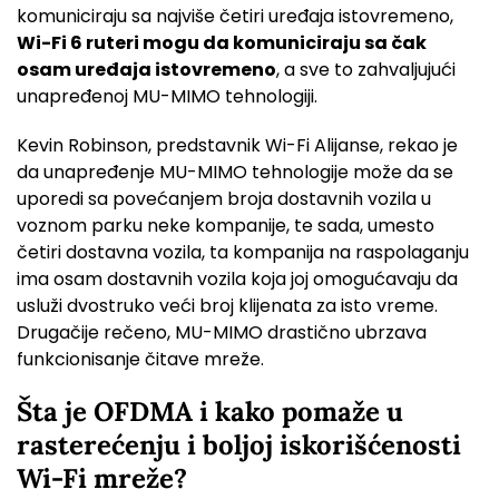
komuniciraju sa najviše četiri uređaja istovremeno,
Wi-Fi 6 ruteri mogu da komuniciraju sa čak
osam uređaja istovremeno
, a sve to zahvaljujući
unapređenoj MU-MIMO tehnologiji.
Kevin Robinson, predstavnik Wi-Fi Alijanse, rekao je
da unapređenje MU-MIMO tehnologije može da se
uporedi sa povećanjem broja dostavnih vozila u
voznom parku neke kompanije, te sada, umesto
četiri dostavna vozila, ta kompanija na raspolaganju
ima osam dostavnih vozila koja joj omogućavaju da
usluži dvostruko veći broj klijenata za isto vreme.
Drugačije rečeno, MU-MIMO drastično ubrzava
funkcionisanje čitave mreže.
Šta je OFDMA i kako pomaže u
rasterećenju i boljoj iskorišćenosti
Wi-Fi mreže?