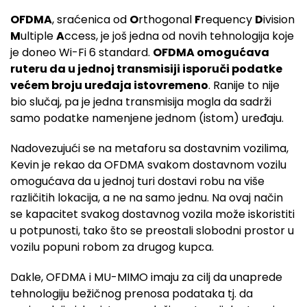
OFDMA
, sraćenica od
O
rthogonal
F
requency
D
ivision
M
ultiple
A
ccess, je još jedna od novih tehnologija koje
je doneo Wi-Fi 6 standard.
OFDMA omogućava
ruteru da u jednoj transmisiji isporuči podatke
većem broju uređaja istovremeno
. Ranije to nije
bio slučaj, pa je jedna transmisija mogla da sadrži
samo podatke namenjene jednom (istom) uređaju.
Nadovezujući se na metaforu sa dostavnim vozilima,
Kevin je rekao da OFDMA svakom dostavnom vozilu
omogućava da u jednoj turi dostavi robu na više
različitih lokacija, a ne na samo jednu. Na ovaj način
se kapacitet svakog dostavnog vozila može iskoristiti
u potpunosti, tako što se preostali slobodni prostor u
vozilu popuni robom za drugog kupca.
Dakle, OFDMA i MU-MIMO imaju za cilj da unaprede
tehnologiju bežičnog prenosa podataka tj. da