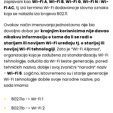
zapisivani kao
Wi-Fi A
,
Wi-Fi B
,
Wi-Fi G
,
Wi-Fi N
i
Wi-
Fi AC
, tj. iza termina Wi-Fi dodavana je slovna oznaka
koja se nalazila iza brojeva 802.11.
Ovakav način imenovanja jednostavno nije bio
dovoljno dobar jer
krajnjim korisnicima nije davao
nikakvu informaciju o tome da li se radi o
starijem ili novijem Wi-Fi uređaju tj. o starijoj ili
novijoj Wi-Fi tehnologiji
. Zato je “Wi-Fi Alijansa”,
organizacija koja je zadužena za standardizaciju Wi-Fi
tehnologije, odlučila da Wi-Fi šeste generacije, pored
tehničkih naziva, dobije i svoj zvanični “narodni” naziv
-
Wi-Fi 6
. Logično, istovremeno su i starije generacije
Wi-Fi tehnologije dobile svoje narodne nazive, pa
sada imamo:
802.11a -> Wi-Fi 1
802.11b -> Wi-Fi 2