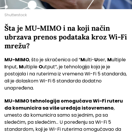
Shutterstock
Šta je MU-MIMO i na koji način
ubrzava prenos podataka kroz Wi-Fi
mrežu?
MU-MIMO
, što je skraćenica od “
M
ulti-
U
ser,
M
ultiple
I
nput,
M
ultiple
O
utput”, je tehnologija koja je je
postojala i na ruterima iz vremena Wi-Fi 5 standarda,
ali je dolaskom Wi-Fi 6 standarda dodatno
unapređena.
MU-MIMO tehnologija omogućava Wi-Fi ruteru
da komunicira sa više uređaja istovremeno
,
umesto da komunicira samo sa jednim, pa sa
sledećim, pa sledećim… U poređenju sa Wi-Fi 5
standardom, koji je Wi-Fi ruterima omogućavao da