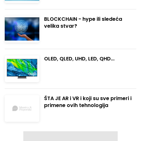
BLOCKCHAIN - hype ili sledeća
velika stvar?
OLED, QLED, UHD, LED, QHD...
ŠTA JE AR i VR i koji su sve primeri i
primene ovih tehnologija