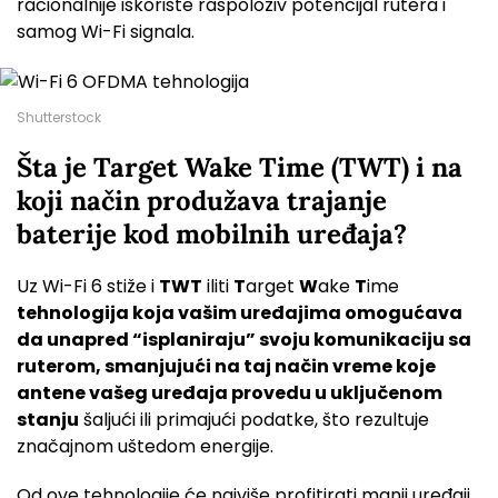
racionalnije iskoriste raspoloživ potencijal rutera i
samog Wi-Fi signala.
Shutterstock
Šta je Target Wake Time (TWT) i na
koji način produžava trajanje
baterije kod mobilnih uređaja?
Uz Wi-Fi 6 stiže i
TWT
iliti
T
arget
W
ake
T
ime
tehnologija koja vašim uređajima omogućava
da unapred “isplaniraju” svoju komunikaciju sa
ruterom, smanjujući na taj način vreme koje
antene vašeg uređaja provedu u uključenom
stanju
šaljući ili primajući podatke, što rezultuje
značajnom uštedom energije.
Od ove tehnologije će najviše profitirati manji uređaji