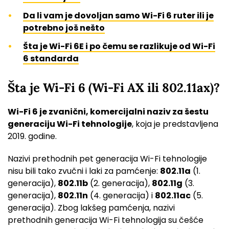
Da li vam je dovoljan samo Wi-Fi 6 ruter ili je
potrebno još nešto
Šta je Wi-Fi 6E i po čemu se razlikuje od Wi-Fi
6 standarda
Šta je Wi-Fi 6 (Wi-Fi AX ili 802.11ax)?
Wi-Fi 6 je zvanični, komercijalni naziv za šestu
generaciju Wi-Fi tehnologije
, koja je predstavljena
2019. godine.
Nazivi prethodnih pet generacija Wi-Fi tehnologije
nisu bili tako zvučni i laki za pamćenje:
802.11a
(1.
generacija),
802.11b
(2. generacija),
802.11g
(3.
generacija),
802.11n
(4. generacija) i
802.11ac
(5.
generacija). Zbog lakšeg pamćenja, nazivi
prethodnih generacija Wi-Fi tehnologija su češće