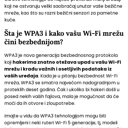
koji ne ostvaruju veliki saobraćaj unutar vaše bežične
mreže, kao što su razni bežični senzori za pametne
kuće.
Šta je WPA3 i kako vašu Wi-Fi mrežu
čini bezbednijom?
WPA3 je nova generacija bezbednosnog protokola
koji
hakerima znatno otežava upad u vašu Wi-Fi
mrežu i krađu važnih i osetljivih podataka iz
vaših uređaja
. Kada je u pitanju bezbednost Wi-Fi
mreža, WPA3 se smatra najvećom nadogradnjom u
proteklih deset godina. Čak i ukoliko bi hakeri došli u
posed nekih vaših fajlova, mala je mogućnost da će
moći da ih otvore i zloupotrebe.
Imajte u vidu da WPA3 tehnologijom mogu biti
opremljeni i neki ruteri Wi-Fi 5 generacije, tj, modeli