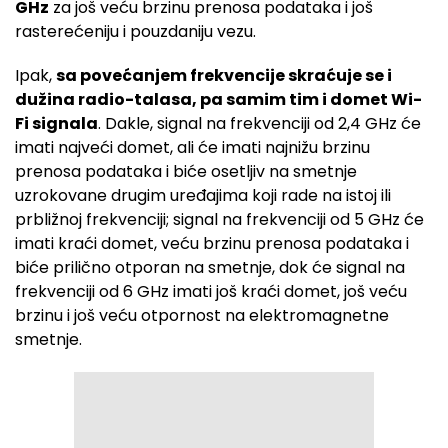
GHz
za još veću brzinu prenosa podataka i još
rasterećeniju i pouzdaniju vezu.
Ipak,
sa povećanjem frekvencije skraćuje se i
dužina radio-talasa, pa samim tim i domet Wi-
Fi signala
. Dakle, signal na frekvenciji od 2,4 GHz će
imati najveći domet, ali će imati najnižu brzinu
prenosa podataka i biće osetljiv na smetnje
uzrokovane drugim uređajima koji rade na istoj ili
prbližnoj frekvenciji; signal na frekvenciji od 5 GHz će
imati kraći domet, veću brzinu prenosa podataka i
biće prilično otporan na smetnje, dok će signal na
frekvenciji od 6 GHz imati još kraći domet, još veću
brzinu i još veću otpornost na elektromagnetne
smetnje.