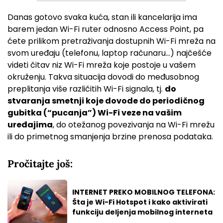
Danas gotovo svaka kuća, stan ili kancelarija ima
barem jedan Wi-Fi ruter odnosno Access Point, pa
ćete prilikom pretraživanja dostupnih Wi-Fi mreža na
svom uređaju (telefonu, laptop računaru…) najčešće
videti čitav niz Wi-Fi mreža koje postoje u vašem
okruženju. Takva situacija dovodi do međusobnog
preplitanja više različitih Wi-Fi signala, tj.
do
stvaranja smetnji koje dovode do periodičnog
gubitka (“pucanja”) Wi-Fi veze na vašim
uređajima
, do otežanog povezivanja na Wi-Fi mrežu
ili do primetnog smanjenja brzine prenosa podataka.
Pročitajte još:
INTERNET PREKO MOBILNOG TELEFONA:
Šta je Wi-Fi Hotspot i kako aktivirati
funkciju deljenja mobilnog interneta