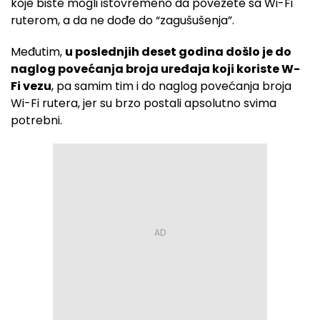
koje biste mogli istovremeno da povežete sa Wi-Fi
ruterom, a da ne dođe do “zagušušenja”.
Međutim,
u poslednjih deset godina došlo je do
naglog povećanja broja uređaja koji koriste W-
Fi vezu
, pa samim tim i do naglog povećanja broja
Wi-Fi rutera, jer su brzo postali apsolutno svima
potrebni.