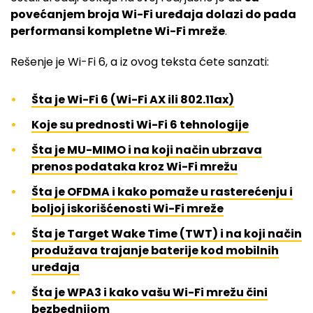
povećanjem broja Wi-Fi uređaja dolazi do pada
performansi kompletne Wi-Fi mreže
.
Rešenje je Wi-Fi 6, a iz ovog teksta ćete sanzati:
Šta je Wi-Fi 6 (Wi-Fi AX ili 802.11ax)
Koje su prednosti Wi-Fi 6 tehnologije
Šta je MU-MIMO i na koji način ubrzava
prenos podataka kroz Wi-Fi mrežu
Šta je OFDMA i kako pomaže u rasterećenju i
boljoj iskorišćenosti Wi-Fi mreže
Šta je Target Wake Time (TWT) i na koji način
produžava trajanje baterije kod mobilnih
uređaja
Šta je WPA3 i kako vašu Wi-Fi mrežu čini
bezbednijom