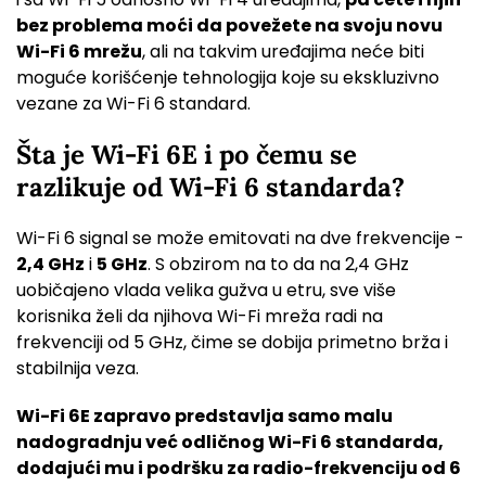
bez problema moći da povežete na svoju novu
Wi-Fi 6 mrežu
, ali na takvim uređajima neće biti
moguće korišćenje tehnologija koje su ekskluzivno
vezane za Wi-Fi 6 standard.
Šta je Wi-Fi 6E i po čemu se
razlikuje od Wi-Fi 6 standarda?
Wi-Fi 6 signal se može emitovati na dve frekvencije -
2,4 GHz
i
5 GHz
. S obzirom na to da na 2,4 GHz
uobičajeno vlada velika gužva u etru, sve više
korisnika želi da njihova Wi-Fi mreža radi na
frekvenciji od 5 GHz, čime se dobija primetno brža i
stabilnija veza.
Wi-Fi 6E zapravo predstavlja samo malu
nadogradnju već odličnog Wi-Fi 6 standarda,
dodajući mu i podršku za radio-frekvenciju od 6