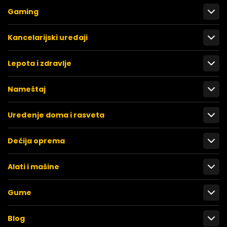
Gaming
Kancelarijski uređaji
Lepota i zdravlje
Nameštaj
Uređenje doma i rasveta
Dečija oprema
Alati i mašine
Gume
Blog