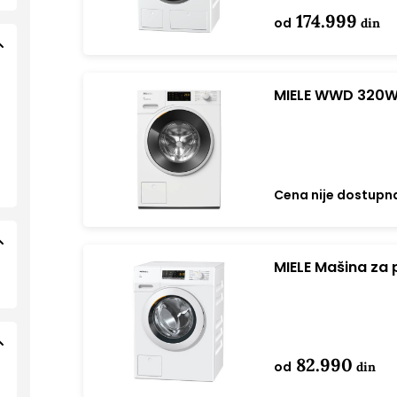
174.999
od
din
MIELE WWD 320WC
veša
Cena nije dostupn
MIELE Mašina za
Active bela
82.990
od
din