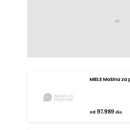
MIELE Mašina za
Active bela
97.989
od
din