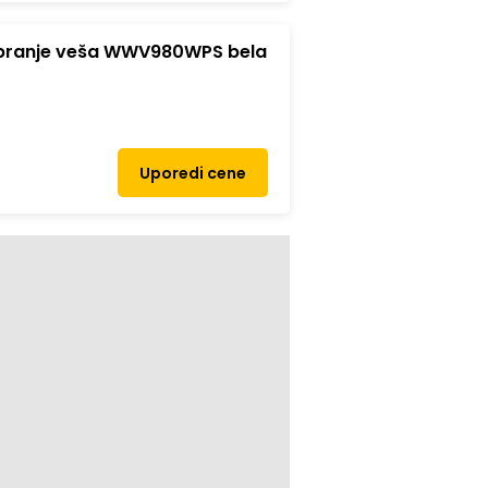
 pranje veša WWV980WPS bela
Uporedi cene