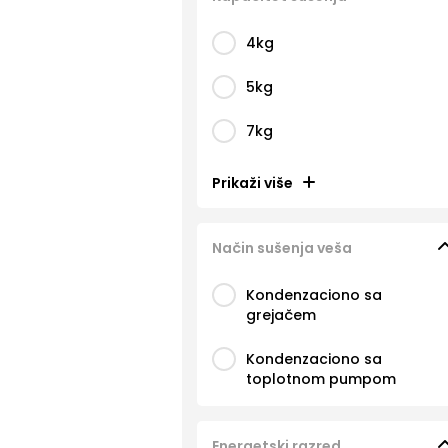
4kg
5kg
7kg
Prikaži više
Način sušenja veša
Kondenzaciono sa
grejačem
Kondenzaciono sa
toplotnom pumpom
Energetski razred