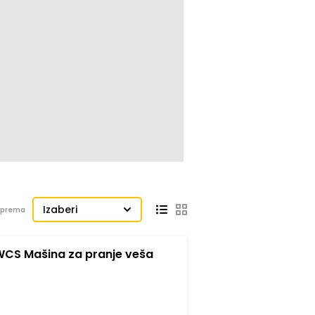
Izaberi
j prema
CS Mašina za pranje veša