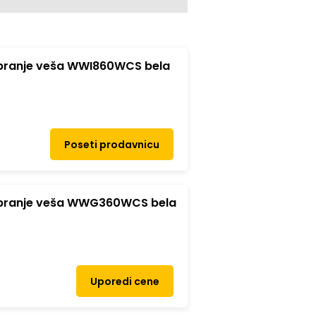
 pranje veša WWI860WCS bela
Poseti prodavnicu
 pranje veša WWG360WCS bela
Uporedi cene