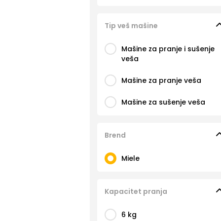
Tip veš mašine
Mašine za pranje i sušenje
veša
Mašine za pranje veša
Mašine za sušenje veša
Brend
Miele
Kapacitet pranja
6 kg