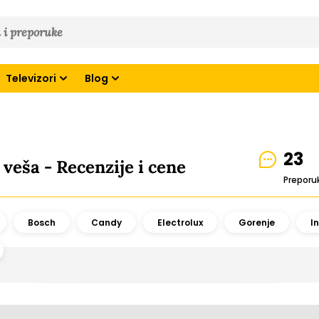
Televizori
Blog
23
veša - Recenzije i cene
Preporu
Bosch
Candy
Electrolux
Gorenje
I