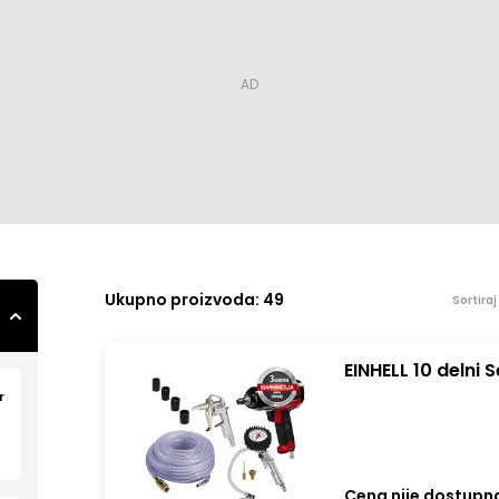
Ukupno
proizvoda: 49
Sortira
EINHELL 10 delni
r
Cena nije dostupn