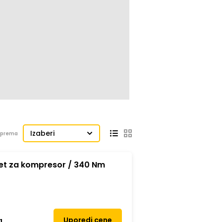
Izaberi
j prema
 Set za kompresor / 340 Nm
Uporedi cene
a