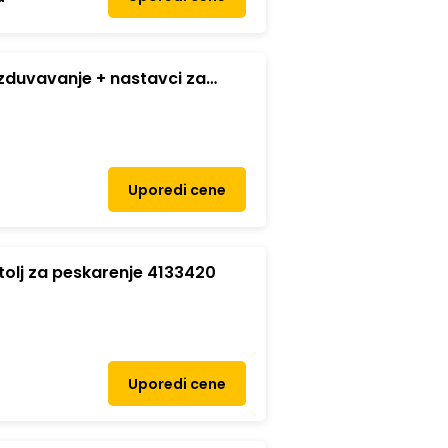
a izduvavanje + nastavci za
Uporedi cene
štolj za peskarenje 4133420
Uporedi cene