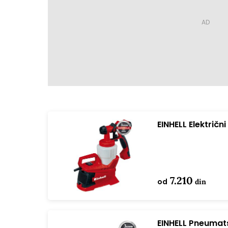
EINHELL Električn
S
7.210
od
din
EINHELL Pneumat