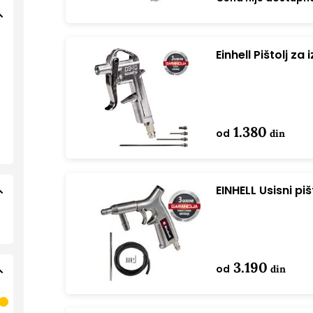
Einhell Pištolj z
naduvavanje
1.380
od
din
EINHELL Usisni pi
3.190
od
din