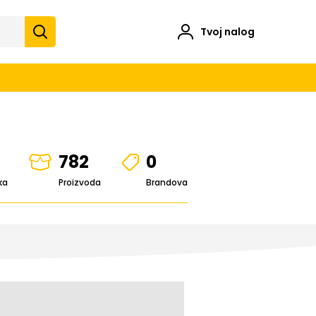
Tvoj nalog
782
0
ka
Proizvoda
Brandova