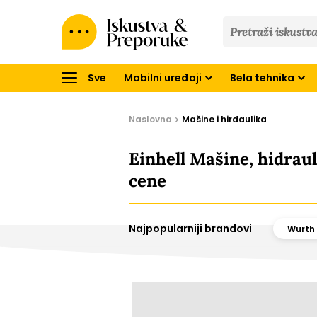
Iskustva
&
Preporuke
Sve
Mobilni uređaji
Bela tehnika
Naslovna
Mašine i hirdaulika
Einhell Mašine, hidraul
cene
Najpopularniji brandovi
Wurth