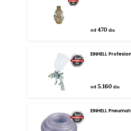
1/4
470
od
din
EINHELL Profesion
4133030
5.160
od
din
EINHELL Pneumat