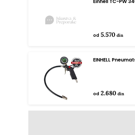
Einhell TC-PW 3
Crveno
5.570
od
din
EINHELL Pneuma
guma
2.680
od
din