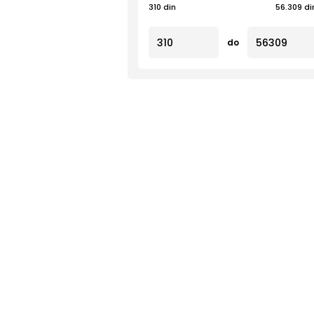
310 din
56.309 di
do