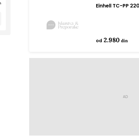
n
Einhell TC-PP 22
RPM Crno, Crven
2.980
od
din