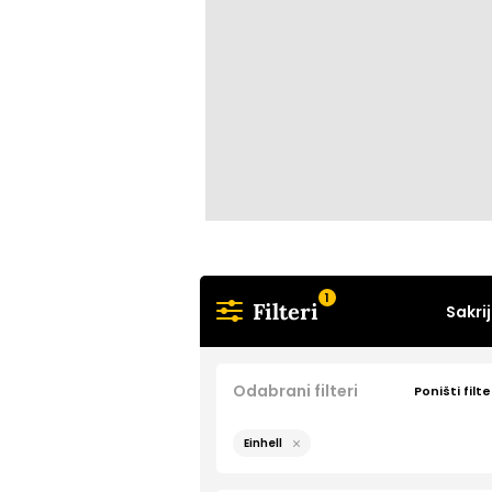
1
Filteri
Sakrij
Odabrani filteri
Poništi filte
Einhell