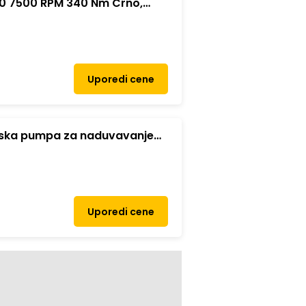
40 7500 RPM 340 Nm Crno,
Uporedi cene
tska pumpa za naduvavanje
Uporedi cene