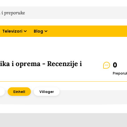
Televizori
Blog
ika i oprema - Recenzije i
0
Preporu
Einhell
Villager