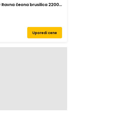
0 Ravna čeona brusilica 22000
o
Uporedi cene