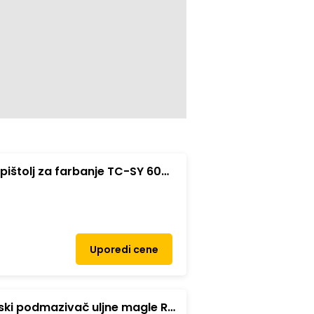
i pištolj za farbanje TC-SY 600
Uporedi cene
ski podmazivač uljne magle R