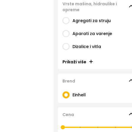
Vrste mašina, hidraulike i
opreme
Agregati za struju
Aparati za varenje
Dizalice i vitla
Prikaži više
Brend
Einhell
Cena