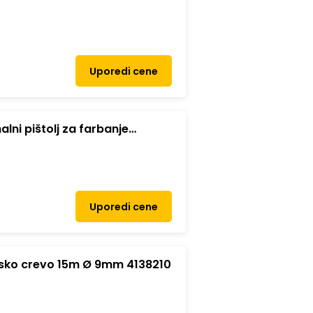
Uporedi cene
alni pištolj za farbanje
Uporedi cene
sko crevo 15m Ø 9mm 4138210