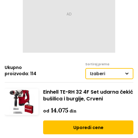
Sortiraj prema
Ukupno
proizvoda: 114
Izaberi
Einhell TE-RH 32 4F Set udarna čekić
bušilica i burgije, Crveni
14.075
od
din
Uporedi cene