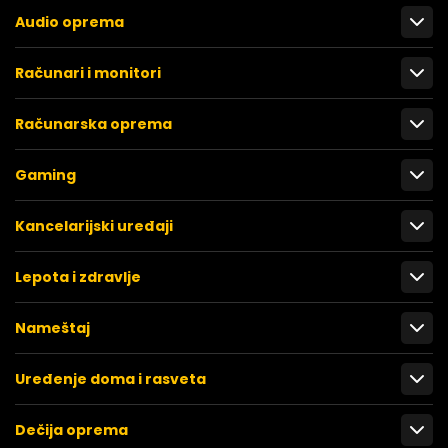
Audio oprema
Računari i monitori
Računarska oprema
Gaming
Kancelarijski uređaji
Lepota i zdravlje
Nameštaj
Uređenje doma i rasveta
Dečija oprema