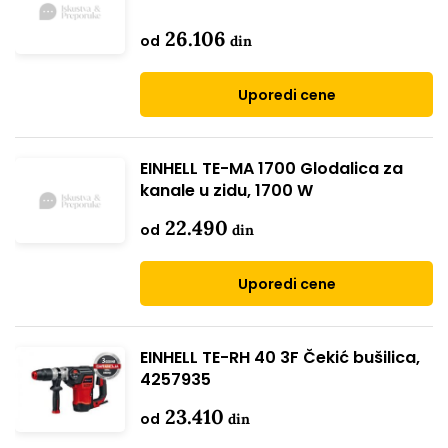
26.106
od
din
Uporedi cene
EINHELL TE-MA 1700 Glodalica za
kanale u zidu, 1700 W
22.490
od
din
Uporedi cene
EINHELL TE-RH 40 3F Čekić bušilica,
4257935
23.410
od
din