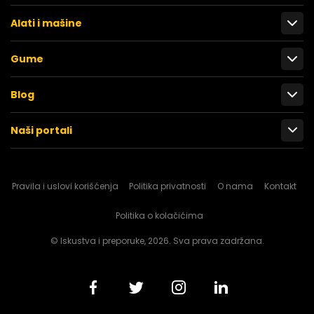
Alati i mašine
Gume
Blog
Naši portali
Pravila i uslovi korišćenja
Politika privatnosti
O nama
Kontakt
Politika o kolačićima
© Iskustva i preporuke, 2026. Sva prava zadržana.