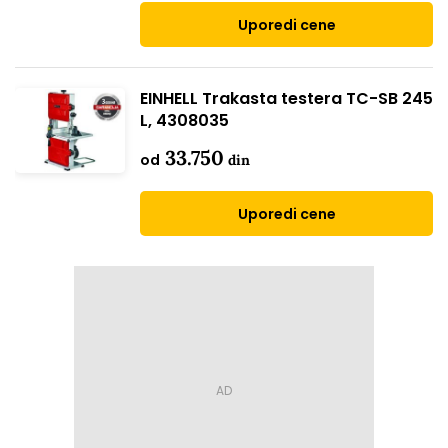
Uporedi cene
EINHELL Trakasta testera TC-SB 245
L, 4308035
33.750
od
din
Uporedi cene