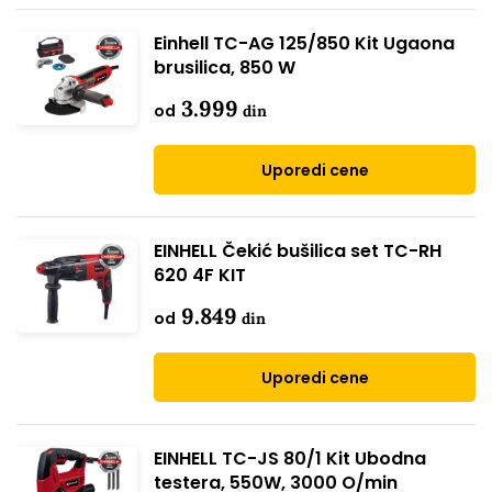
Einhell TC-AG 125/850 Kit Ugaona
brusilica, 850 W
3.999
od
din
Uporedi cene
EINHELL Čekić bušilica set TC-RH
620 4F KIT
9.849
od
din
Uporedi cene
EINHELL TC-JS 80/1 Kit Ubodna
testera, 550W, 3000 O/min