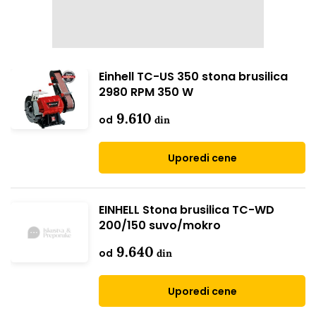
Einhell TC-US 350 stona brusilica
2980 RPM 350 W
9.610
od
din
Uporedi cene
EINHELL Stona brusilica TC-WD
200/150 suvo/mokro
9.640
od
din
Uporedi cene