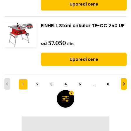
Uporedi cene
EINHELL Stoni cirkular TE-CC 250 UF
57.050
od
din
Uporedi cene
1
2
3
4
5
…
8
2