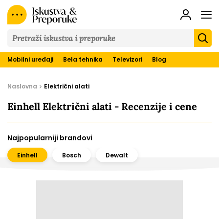
Iskustva
&
Preporuke
Mobilni uređaji
Bela tehnika
Televizori
Blog
Naslovna
Električni alati
Einhell Električni alati - Recenzije i cene
Najpopularniji brandovi
Einhell
Bosch
Dewalt