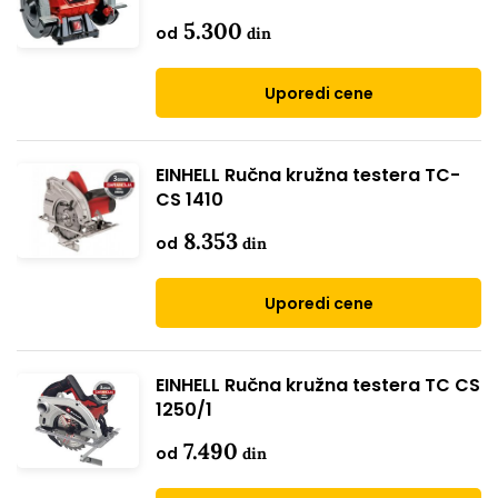
5.300
od
din
Uporedi cene
EINHELL Ručna kružna testera TC-
CS 1410
8.353
od
din
Uporedi cene
EINHELL Ručna kružna testera TC CS
1250/1
7.490
od
din