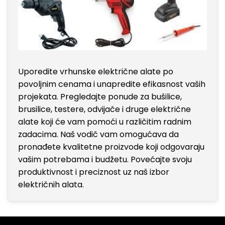
Uporedite vrhunske električne alate po
povoljnim cenama i unapredite efikasnost vaših
projekata. Pregledajte ponude za bušilice,
brusilice, testere, odvijače i druge električne
alate koji će vam pomoći u različitim radnim
zadacima. Naš vodič vam omogućava da
pronađete kvalitetne proizvode koji odgovaraju
vašim potrebama i budžetu. Povećajte svoju
produktivnost i preciznost uz naš izbor
električnih alata.