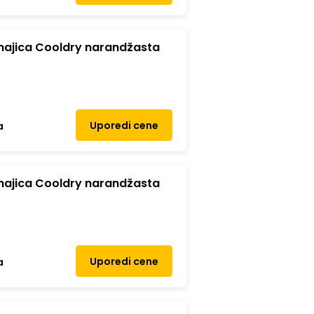
ajica Cooldry narandžasta
Uporedi cene
a
ajica Cooldry narandžasta
Uporedi cene
a