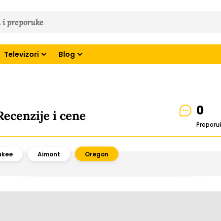
Televizori
Blog
0
ecenzije i cene
Preporu
ukee
Aimont
Oregon