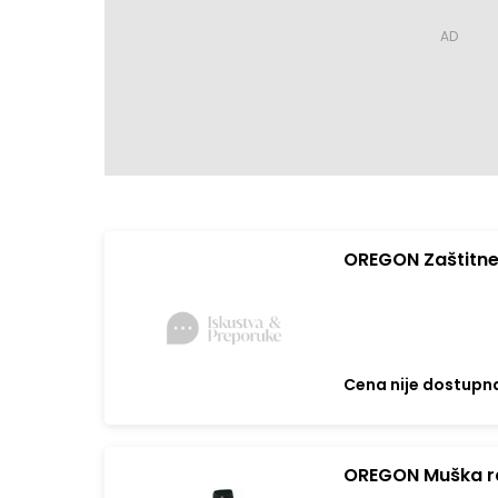
OREGON Zaštitn
Cena nije dostupn
OREGON Muška r