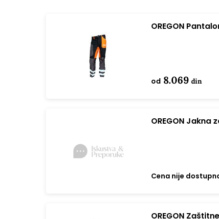
OREGON Pantalon
8.069
od
din
OREGON Jakna z
Cena nije dostupn
OREGON Zaštitne