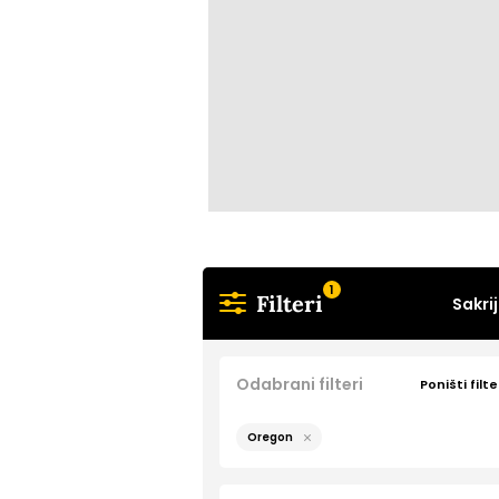
1
Filteri
Sakrij
Odabrani filteri
Poništi filte
Oregon