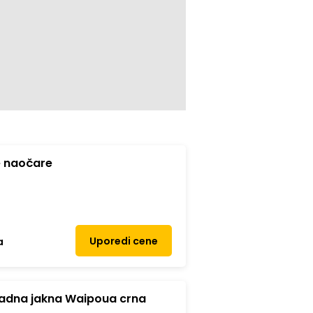
e naočare
Uporedi cene
a
adna jakna Waipoua crna