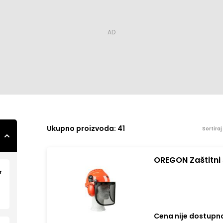
Ukupno
proizvoda: 41
Sortira
OREGON Zaštitni
r
Cena nije dostupn