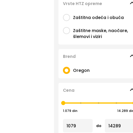
Vrste HTZ opreme
Zaštitna odeća i obuća
Zaštitne maske, naočare,
šlemovi i viziri
Brend
Oregon
Cena
1.079 din
14.289 di
do