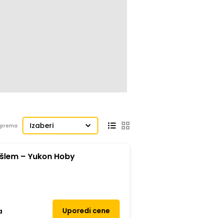
Izaberi
j prema
 šlem – Yukon Hoby
Uporedi cene
a