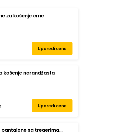
e za košenje crne
Uporedi cene
a košenje narandžasta
Uporedi cene
a
 pantalone sa tregerima