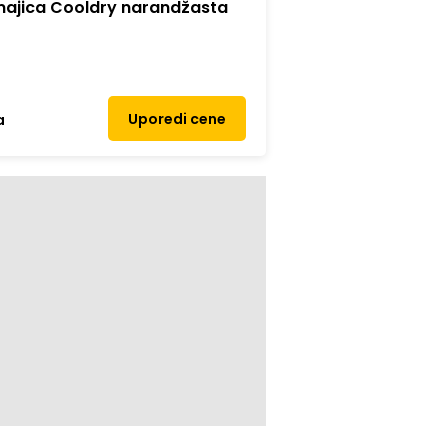
ajica Cooldry narandžasta
Uporedi cene
a