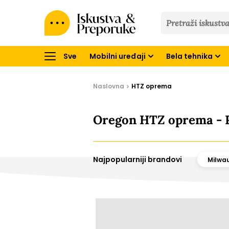
Iskustva
&
Preporuke
Sve
Mobilni uređaji
Bela tehnika
Naslovna
HTZ oprema
Oregon HTZ oprema - R
Najpopularniji brandovi
Milwa