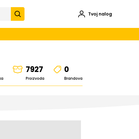
Tvoj nalog
7927
0
ka
Proizvoda
Brandova