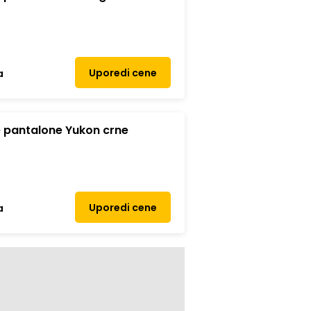
Uporedi cene
a
 pantalone Yukon crne
Uporedi cene
a