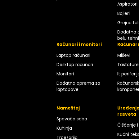
Aspiratori
Bojleri
Grejna tel
Dodatna 
belu tehn
Računari i monitori
Računar
Laptop računari
Miševi
Desktop računari
Tastature
Monitori
It periferij
Dodatna oprema za
Računars
laptopove
kompone
Nameštaj
Uređenje
rasveta
Spavaća soba
Čišćenje i
Kuhinja
Kućni teks
Trpezarija