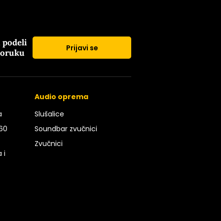
i podeli
Prijavi se
poruku
Audio oprema
a
Slušalice
 60
Soundbar zvučnici
Zvučnici
 i