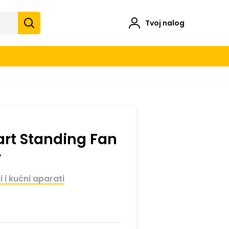
Tvoj nalog
rt Standing Fan
r
i i kućni aparati