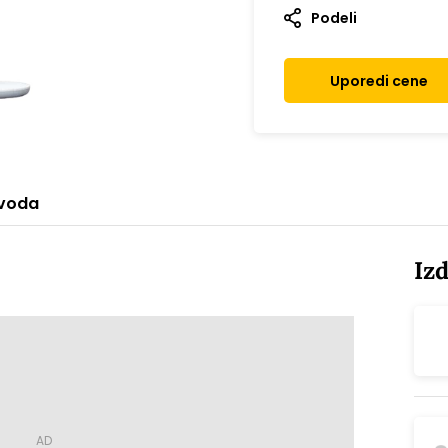
Podeli
Uporedi cene
zvoda
Iz