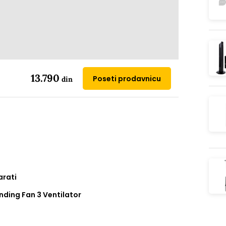
13.790
Poseti prodavnicu
din
arati
ding Fan 3 Ventilator