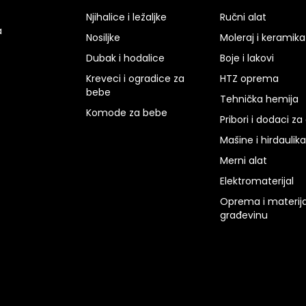
Njihalice i ležaljke
Ručni alat
a
Nosiljke
Moleraj i keramika
Dubak i hodalice
Boje i lakovi
Kreveci i ogradice za
HTZ oprema
bebe
Tehnička hemija
Komode za bebe
Pribori i dodaci za
Mašine i hirdaulika
Merni alat
Elektromaterijal
Oprema i materija
građevinu