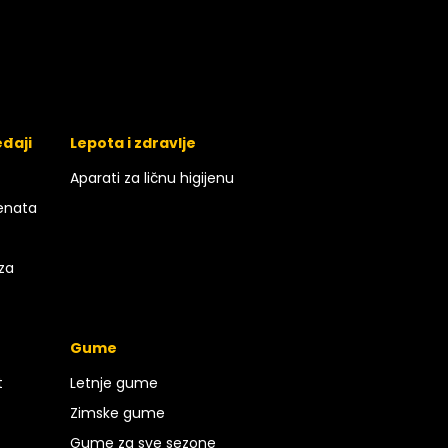
eđaji
Lepota i zdravlje
Aparati za ličnu higijenu
enata
 za
Gume
t
Letnje gume
Zimske gume
Gume za sve sezone