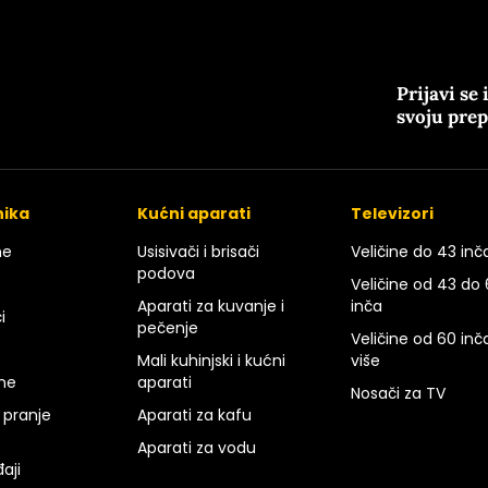
Prijavi se 
svoju pre
nika
Kućni aparati
Televizori
ne
Usisivači i brisači
Veličine do 43 inč
podova
Veličine od 43 do
Aparati za kuvanje i
inča
i
pečenje
Veličine od 60 inča
Mali kuhinjski i kućni
više
rne
aparati
Nosači za TV
 pranje
Aparati za kafu
Aparati za vodu
aji