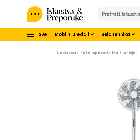
Iskustva
&
Preporuke
Sve
Mobilni uređaji
Bela tehnika
Naslovna
Kućni aparati
Mali kuhinjski