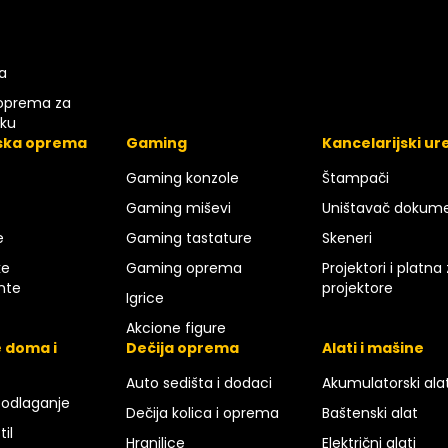
a
oprema za
iku
ska oprema
Gaming
Kancelarijski ur
Gaming konzole
Štampači
Gaming miševi
Uništavač dokum
e
Gaming tastature
Skeneri
ke
Gaming oprema
Projektori i platna
nte
projektore
Igrice
Akcione figure
 doma i
Dečija oprema
Alati i mašine
Auto sedišta i dodaci
Akumulatorski ala
 odlaganje
Dečija kolica i oprema
Baštenski alat
til
Hranilice
Električni alati