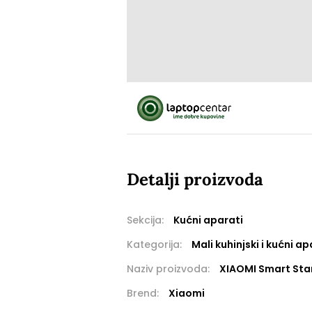
Detalji proizvoda
Sekcija:
Kućni aparati
Kategorija:
Mali kuhinjski i kućni ap
Naziv proizvoda:
XIAOMI Smart Stan
Brend:
Xiaomi