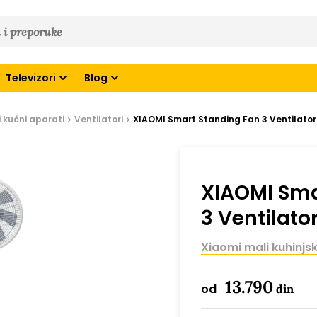
Televizori
Blog
 i kućni aparati
Ventilatori
XIAOMI Smart Standing Fan 3 Ventilator
XIAOMI Sma
3 Ventilato
Xiaomi mali kuhinjsk
13.790
od
din