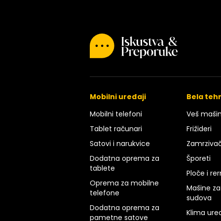
Mobilni uređaji
Bela teh
Mobilni telefoni
Veš maši
Tablet računari
Frižideri
Satovi i narukvice
Zamrzivač
Dodatna oprema za
Šporeti
tablete
Ploče i re
Oprema za mobilne
Mašine za
telefone
sudova
Dodatna oprema za
Klima uređ
pametne satove