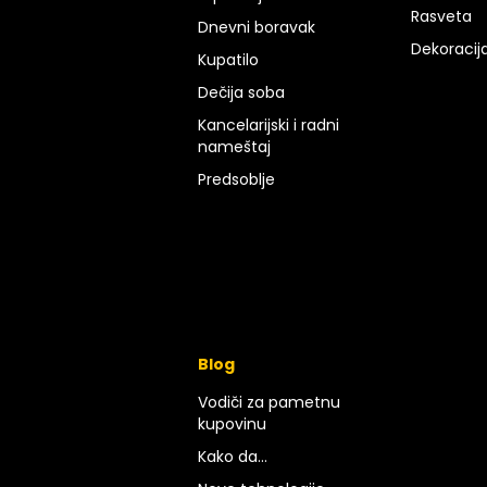
Rasveta
Dnevni boravak
Dekoracij
Kupatilo
Dečija soba
Kancelarijski i radni
nameštaj
Predsoblje
Blog
Vodiči za pametnu
kupovinu
Kako da...