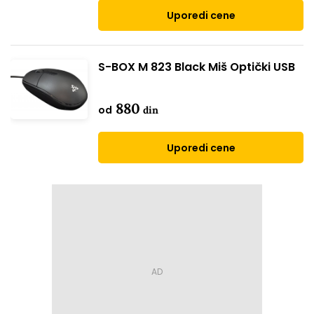
Uporedi cene
S-BOX M 823 Black Miš Optički USB
880
od
din
Uporedi cene