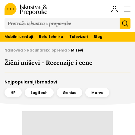
Iskustva
&
Preporuke
Mobilni uređaji
Bela tehnika
Televizori
Blog
Naslovna
Računarska oprema
Miševi
Žični miševi - Recenzije i cene
Najpopularniji brandovi
HP
Logitech
Genius
Marvo