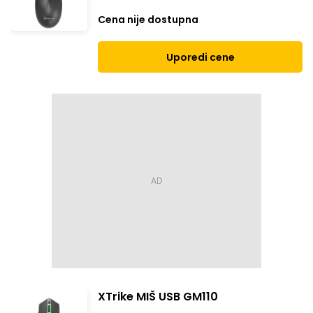
Cena nije dostupna
Uporedi cene
XTrike MIŠ USB GM110