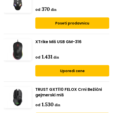
370
od
din
Poseti prodavnicu
XTrike Miš USB GM-316
1.431
od
din
Uporedi cene
TRUST GXT110 FELOX Crni Bežični
gejmerski miš
1.530
od
din