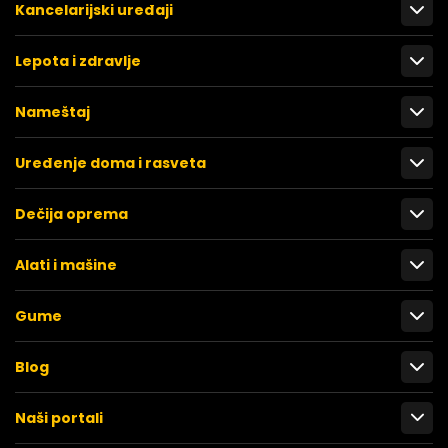
Kancelarijski uređaji
Lepota i zdravlje
Nameštaj
Uređenje doma i rasveta
Dečija oprema
Alati i mašine
Gume
Blog
Naši portali