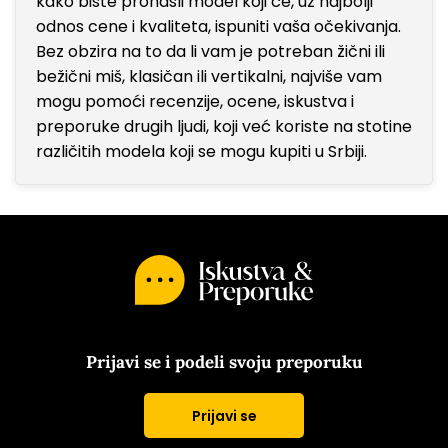
kako biste pronašli model koji će, uz najbolji
odnos cene i kvaliteta, ispuniti vaša očekivanja.
Bez obzira na to da li vam je potreban žični ili
bežični miš, klasičan ili vertikalni, najviše vam
mogu pomoći recenzije, ocene, iskustva i
preporuke drugih ljudi, koji već koriste na stotine
različitih modela koji se mogu kupiti u Srbiji.
Prijavi se i podeli svoju preporuku
Prijavi se