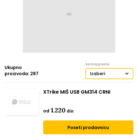
Sortiraj prema
Ukupno
proizvoda: 287
Izaberi
XTrike MIŠ USB GM314 CRNI
1.220
od
din
Poseti prodavnicu