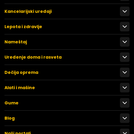
Kancelarijski uređaji
Lepota i zdravlje
Nameštaj
Uređenje doma i rasveta
Dečija oprema
Alati i mašine
Gume
Blog
Naši portali