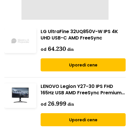
LG UltraFine 32UQ850V-W IPS 4K
UHD USB-C AMD FreeSync
64.230
od
din
Uporedi cene
LENOVO Legion Y27-30 IPS FHD
165Hz USB AMD FreeSync Premium
(66F8GAC3EU)
26.999
od
din
Uporedi cene