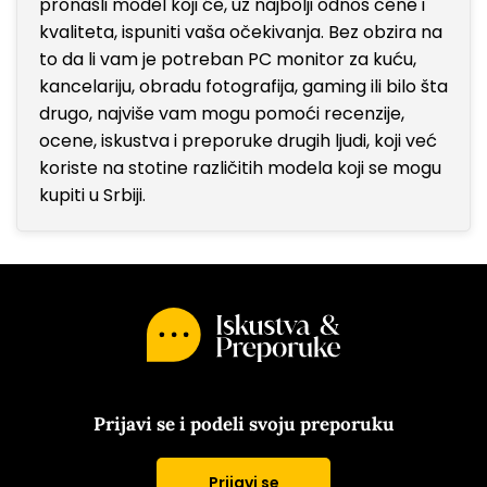
pronašli model koji će, uz najbolji odnos cene i
kvaliteta, ispuniti vaša očekivanja. Bez obzira na
to da li vam je potreban PC monitor za kuću,
kancelariju, obradu fotografija, gaming ili bilo šta
drugo, najviše vam mogu pomoći recenzije,
ocene, iskustva i preporuke drugih ljudi, koji već
koriste na stotine različitih modela koji se mogu
kupiti u Srbiji.
Prijavi se i podeli svoju preporuku
Prijavi se