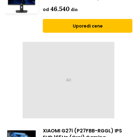
46.540
od
din
Uporedi cene
XIAOMI G27i (P27FBB-RGGL) IPS