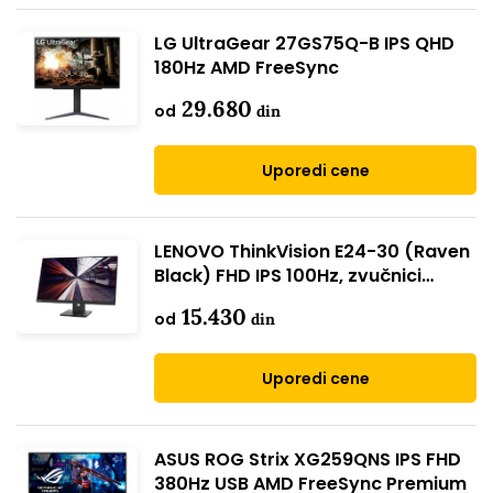
LG UltraGear 27GS75Q-B IPS QHD
180Hz AMD FreeSync
29.680
od
din
Uporedi cene
LENOVO ThinkVision E24-30 (Raven
Black) FHD IPS 100Hz, zvučnici
(63EDMAR2EU)
15.430
od
din
Uporedi cene
ASUS ROG Strix XG259QNS IPS FHD
380Hz USB AMD FreeSync Premium