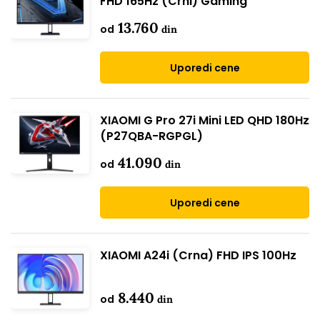
FHD 165Hz (Crni) Gaming
13.760
od
din
Uporedi cene
XIAOMI G Pro 27i Mini LED QHD 180Hz
(P27QBA-RGPGL)
41.090
od
din
Uporedi cene
XIAOMI A24i (Crna) FHD IPS 100Hz
8.440
od
din