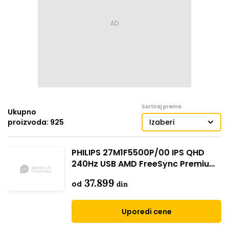
Sortiraj prema
Ukupno
proizvoda: 925
Izaberi
PHILIPS 27M1F5500P/00 IPS QHD
240Hz USB AMD FreeSync Premium
Pro
37.899
od
din
Uporedi cene