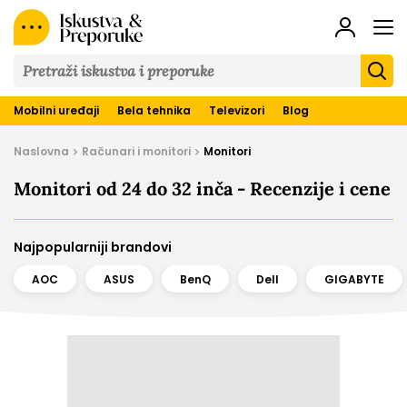
Iskustva
&
Preporuke
Mobilni uređaji
Bela tehnika
Televizori
Blog
Naslovna
Računari i monitori
Monitori
Monitori od 24 do 32 inča - Recenzije i cene
Najpopularniji brandovi
AOC
ASUS
BenQ
Dell
GIGABYTE