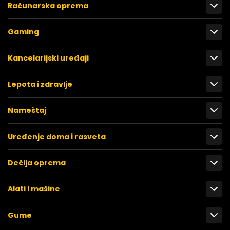
Računarska oprema
Gaming
Kancelarijski uređaji
Lepota i zdravlje
Nameštaj
Uređenje doma i rasveta
Dečija oprema
Alati i mašine
Gume