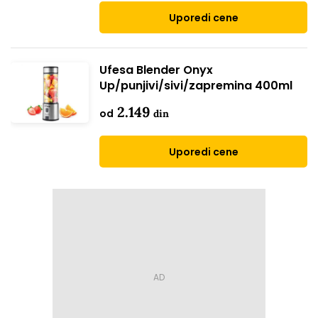
Uporedi cene
Ufesa Blender Onyx
Up/punjivi/sivi/zapremina 400ml
2.149
od
din
Uporedi cene