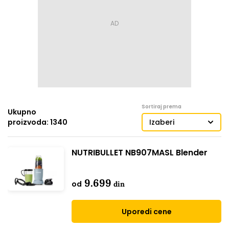
Sortiraj prema
Ukupno
proizvoda: 1340
Izaberi
NUTRIBULLET NB907MASL Blender
9.699
od
din
Uporedi cene