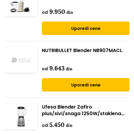
9.950
od
din
Uporedi cene
NUTRIBULLET Blender NB907MACL
9.643
od
din
Uporedi cene
Ufesa Blender Zafiro
plus/sivi/snaga 1250W/staklena
posuda/zapremina 1.5 l
5.450
od
din