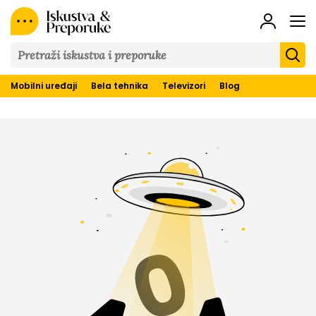
Iskustva
&
Preporuke
Mobilni uređaji
Bela tehnika
Televizori
Blog