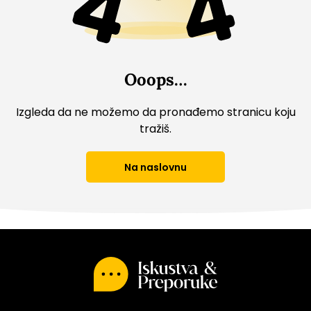
Ooops…
Iskustva
&
Izgleda da ne možemo da pronađemo stranicu koju
Preporuke
tražiš.
Na naslovnu