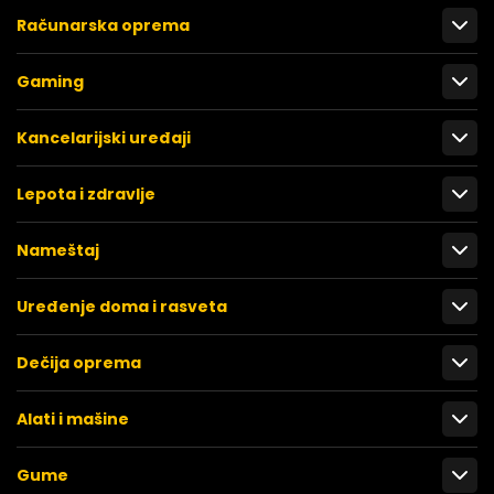
Računarska oprema
Gaming
Kancelarijski uređaji
Lepota i zdravlje
Nameštaj
Uređenje doma i rasveta
Dečija oprema
Alati i mašine
Gume