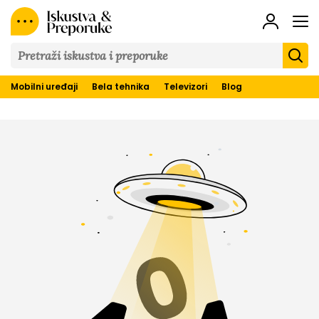
Iskustva
&
Preporuke
Mobilni uređaji
Bela tehnika
Televizori
Blog