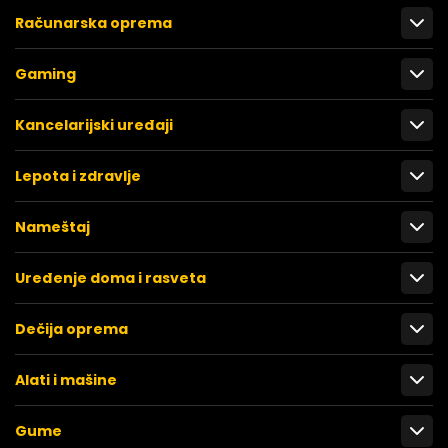
Računarska oprema
Gaming
Kancelarijski uređaji
Lepota i zdravlje
Nameštaj
Uređenje doma i rasveta
Dečija oprema
Alati i mašine
Gume