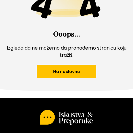
Ooops…
Iskustva
&
Izgleda da ne možemo da pronađemo stranicu koju
Preporuke
tražiš.
Na naslovnu