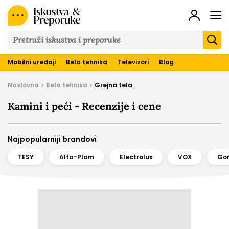
Iskustva
&
Preporuke
Mobilni uređaji
Bela tehnika
Televizori
Blog
Naslovna
Bela tehnika
Grejna tela
Kamini i peći - Recenzije i cene
Najpopularniji brandovi
TESY
Alfa-Plam
Electrolux
VOX
Gor