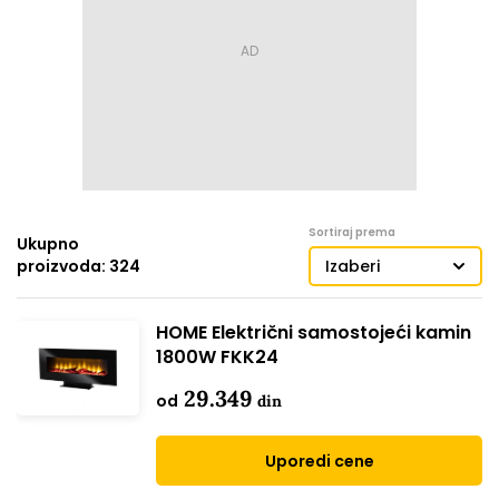
Sortiraj prema
Ukupno
proizvoda: 324
Izaberi
HOME Električni samostojeći kamin
1800W FKK24
29.349
od
din
Uporedi cene