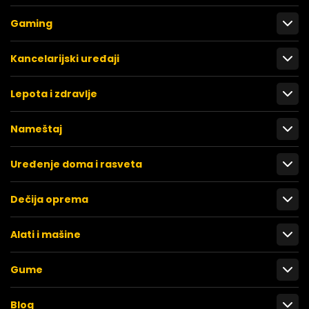
Gaming
Kancelarijski uređaji
Lepota i zdravlje
Nameštaj
Uređenje doma i rasveta
Dečija oprema
Alati i mašine
Gume
Blog